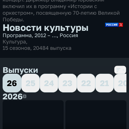
включил их в программу «Истории с
оркестром», посвященную 70-летию Великой
Победы.
Новости культуры
Программа
,
2012 – …
,
Россия
Культура
,
15 сезонов, 20484 выпуска
Выпуски
26
25
24
23
22
21
20
2026
2026