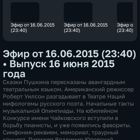
Эфир от 16.06.2015
Эфир от 16.06.2015
Эфир от 1
(23:40)
(23:40)
(23:40)
Эфир от 16.06.2015 (23:40)
•
Выпуск 16 июня 2015
года
Сказки Пушкина пересказаны авангардным
театральным языком. Американский режиссер
Роберт Уилсон разгадывает в Театре Наций
мифологемы русского поэта. Начальные такты
музыкальной Олимпиады. На юбилейном
Конкурсе имени Чайковского вступили в
борьбу пианисты, и уже появились фавориты.
Симфония-реквием, мемориал, траурный
концерт. Дирижер Владимир Юровский