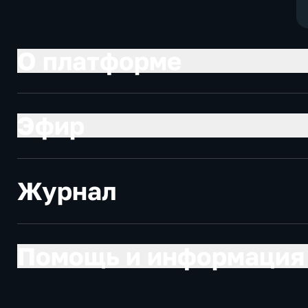
О платформе
Эфир
Журнал
Помощь и информация