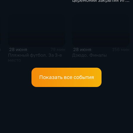
церемонии закрытия Игр
в Баку
28 июня
28 июня
н
79 мин
156 мин
Пляжный футбол. За 3-е
Дзюдо. Финалы
место
Показать все события