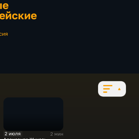
ые
ейские
сия
2 июля
2 мин