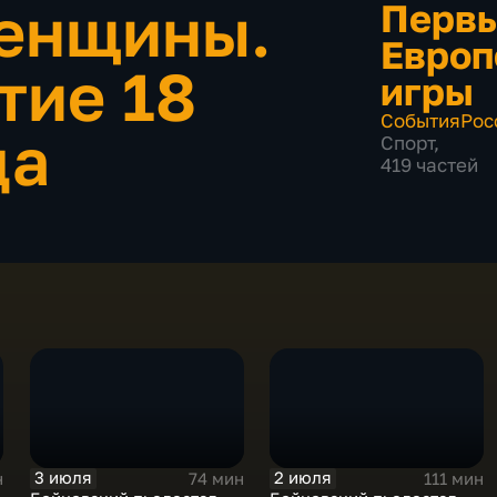
Женщины.
Перв
Европ
тие 18
игры
События
Рос
да
Спорт
,
419 частей
3 июля
2 июля
н
74 мин
111 мин