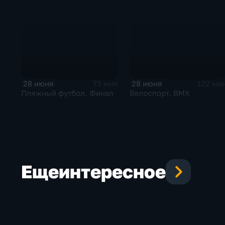
28 июня
28 июня
73 мин
122 ми
Пляжный футбол. Финал
Велоспорт. BMX
Еще
интересное