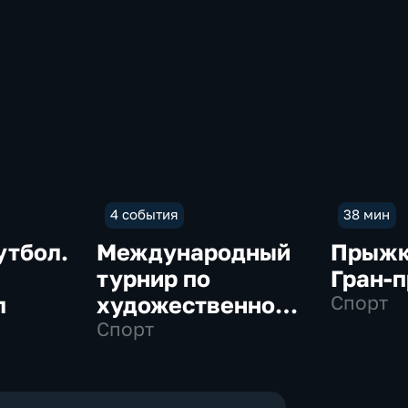
4 события
38 мин
утбол.
Международный
Прыжки
турнир по
Гран-п
л
художественной
Спорт
гимнастике
Спорт
"Небесная
грация"