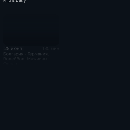
Игр в Баку
28 июня
135 мин
Болгария - Германия.
Волейбол. Мужчины.
Финал