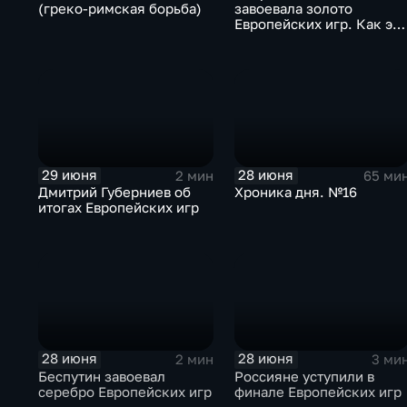
(греко-римская борьба)
завоевала золото
Европейских игр. Как эт
было
29 июня
28 июня
2 мин
65 ми
Дмитрий Губерниев об
Хроника дня. №16
итогах Европейских игр
28 июня
28 июня
2 мин
3 ми
Беспутин завоевал
Россияне уступили в
серебро Европейских игр
финале Европейских игр