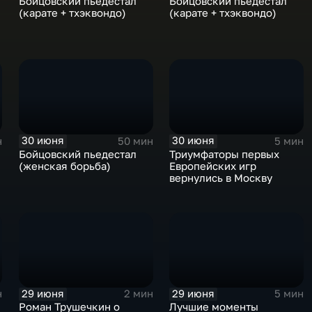
Бойцовский пьедестал
Бойцовский пьедестал
(карате + тхэквондо)
(карате + тхэквондо)
30 июня
30 июня
н
50 мин
5 мин
Бойцовский пьедестал
Триумфаторы первых
о
(женская борьба)
Европейских игр
вернулись в Москву
29 июня
29 июня
н
2 мин
5 мин
Роман Трушечкин о
Лучшие моменты