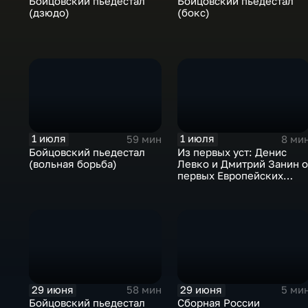
Бойцовский пьедестал
Бойцовский пьедестал
(дзюдо)
(бокс)
1 июля
1 июля
59 мин
8 ми
Бойцовский пьедестал
Из первых уст: Денис
(вольная борьба)
Левко и Дмитрий Занин 
первых Европейских
играх
29 июня
29 июня
58 мин
5 ми
Бойцовский пьедестал
Сборная России