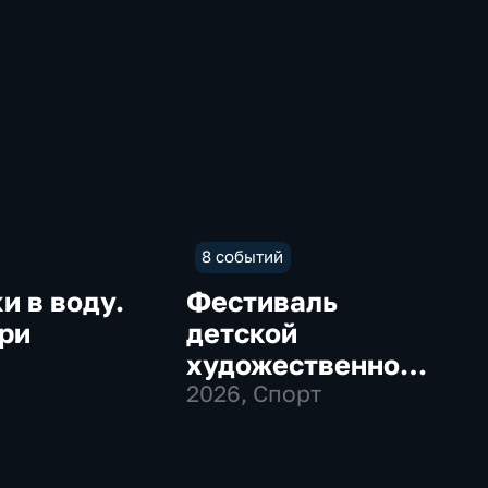
8 событий
 в воду.
Фестиваль
ри
детской
художественной
гимнастики
2026
, Спорт
"Алина"