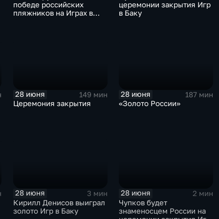
победе российских
церемонии закрытия Игр
о
пляжников на Играх в
в Баку
Баку
28 июня
28 июня
н
149 мин
187 мин
Церемония закрытия
«Золото России»
28 июня
28 июня
н
3 мин
2 мин
Кирилл Денисов выиграл
Чупков будет
золото Игр в Баку
знаменосцем России на