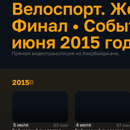
Велоспорт. 
Финал
•
Собы
июня 2015 го
Прямая видеотрансляция из Азербайджана.
2015
2015
5 июля
4 июля
63 мин
97 ми