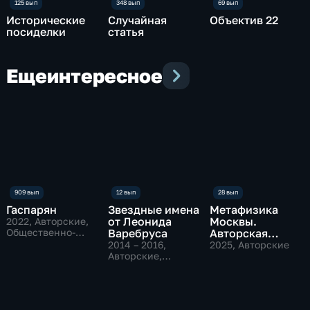
Исторические
Случайная
Объектив 22
посиделки
статья
Еще
интересное
Гаспарян
Звездные имена
Метафизика
от Леонида
Москвы.
2022
, Авторские,
Общественно-
Варебруса
Авторская
политические
программа
2014 – 2016
,
2025
, Авторские
Авторские,
Рустама
Биографии,
Рахматуллина
культура