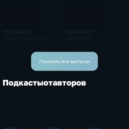
15 февраля
14 февраля
32 мин
24 мин
Кодекс Феодосия,
Геометрия
Русское царство взяло
Полоцк и др.
Показать все выпуски
Подкасты
от
авторов