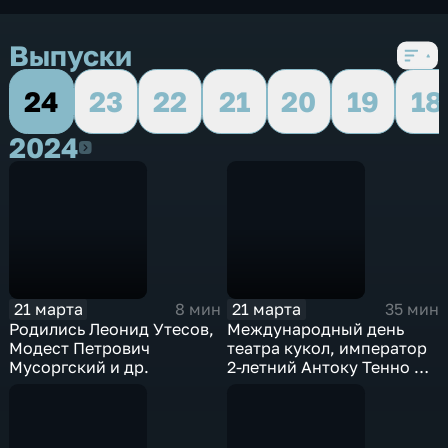
Выпуски
24
23
22
21
20
19
18
2024
2024
21 марта
21 марта
8 мин
35 мин
Родились Леонид Утесов,
Международный день
Модест Петрович
театра кукол, император
Мусоргский и др.
2-летний Антоку Тенно и
др.