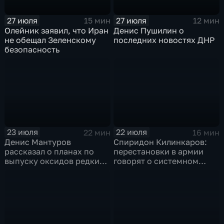
27 июля
27 июля
15 мин
12 мин
Олейник заявил, что Иран
Денис Пушилин о
не обещал Зеленскому
последних новостях ДНР
безопасность
23 июля
22 июля
22 мин
16 мин
Денис Мантуров
Спиридон Килинкаров:
рассказал о планах по
перестановки в армии
выпуску оксидов редких
говорят о системном
металлов на
политическом кризисе на
Соликамском магниевом
Украине
заводе к 2028 году