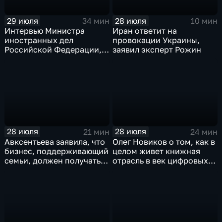
29 июля
28 июля
34 мин
10 мин
Интервью Министра
Иран ответит на
иностранных дел
провокации Украины,
Российской Федерации,
заявил эксперт Рожин
лидера предвыборного
списка партии «Единая
Россия» С.В.Лаврова
генеральному директору
агентства ТАСС
А.О.Кондрашову
28 июля
28 июля
21 мин
24 мин
Авксентьева заявила, что
Олег Новиков о том, как в
бизнес, поддерживающий
целом живет книжная
семьи, должен получать
отрасль в век цифровых
преференции
технологий