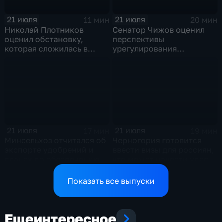
21 июля
21 июля
11 мин
20 мин
Николай Плотников
Сенатор Чижов оценил
оценил обстановку,
перспективы
которая сложилась в
урегулирования
отношениях между США и
конфликтов на Ближнем
Ираном
Востоке и диалог с
Европой
21 июля
21 июля
17 мин
19 мин
Минсельхоз отчитался об
Черногория готовится
экспорте удобрений и
ввести визы для россиян,
планах по обеспечению
что может нанести удар
аграриев топливом
по экономике страны
Показать все выпуски
Еще
интересное