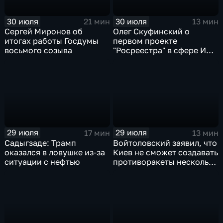
30 июля
30 июля
21 мин
13 мин
Сергей Миронов об
Олег Скуфинский о
итогах работы Госдумы
первом проекте
восьмого созыва
"Росреестра" в сфере ИИ
электронном помощнике
"Ева"
29 июля
29 июля
17 мин
13 мин
Садыгзаде: Трамп
Войтоловский заявил, что
оказался в ловушке из-за
Киев не сможет создавать
ситуации с нефтью
противоракеты несколько
лет