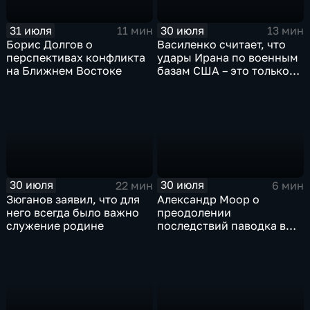
31 июля
30 июля
11 мин
13 мин
Борис Долгов о
Василенко считает, что
перспективах конфликта
удары Ирана по военным
на Ближнем Востоке
базам США – это только
начало
30 июля
30 июля
22 мин
6 мин
Зюганов заявил, что для
Александр Моор о
него всегда было важно
преодолении
служение родине
последствий паводка в
Тюменской области