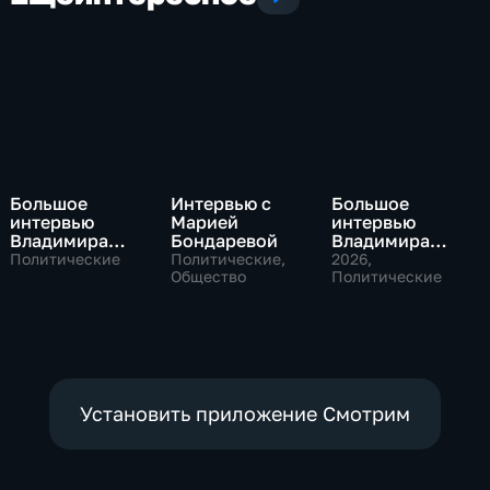
Большое
Интервью с
Большое
интервью
Марией
интервью
Владимира
Бондаревой
Владимира
Путина Сергею
Соловьева
Политические
Политические,
2026
,
Брилеву
Общество
Роджеру
Политические
Кеппелю
Установить приложение Смотрим