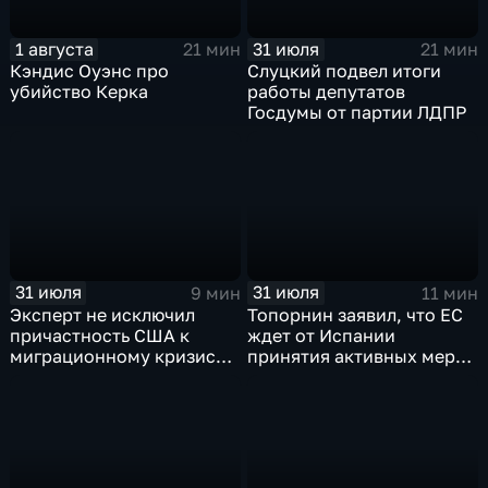
1 августа
31 июля
21 мин
21 мин
Кэндис Оуэнс про
Слуцкий подвел итоги
убийство Керка
работы депутатов
Госдумы от партии ЛДПР
31 июля
31 июля
9 мин
11 мин
Эксперт не исключил
Топорнин заявил, что ЕС
причастность США к
ждет от Испании
миграционному кризису в
принятия активных мер
Испании
против мигрантов