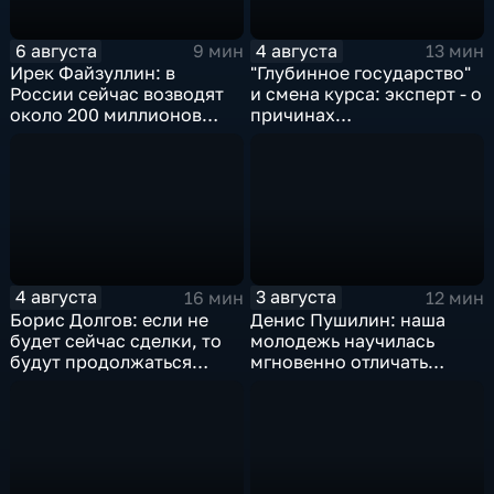
6 августа
4 августа
9 мин
13 мин
Ирек Файзуллин: в
"Глубинное государство"
России сейчас возводят
и смена курса: эксперт - о
около 200 миллионов
причинах
квадратных метров
антироссийской
жилья.
риторики оппозиции
4 августа
3 августа
16 мин
12 мин
Борис Долгов: если не
Денис Пушилин: наша
будет сейчас сделки, то
молодежь научилась
будут продолжаться
мгновенно отличать
обмены ударами, однако,
правду от лжи
масштабного
наступления все-таки не
будет