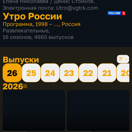
Елена Николаева / Денис Стойков.
Электронная почта: Utro@vgtrk.com
Утро России
Программа
,
1998 – …
,
Россия
Развлекательные
,
16 сезонов, 4660 выпусков
Выпуски
26
25
24
23
22
21
20
2026
2026