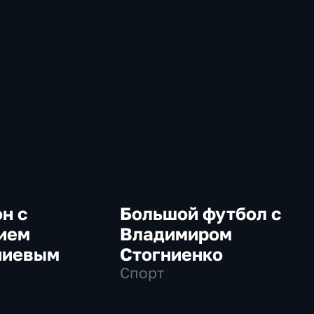
н с
Большой футбол с
ием
Владимиром
ниевым
Стогниенко
Спорт