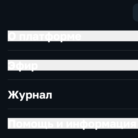
О платформе
Эфир
Журнал
Помощь и информация