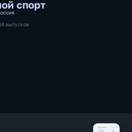
ой спорт
оссия
514 выпусков