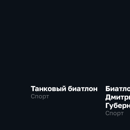
Танковый биатлон
Биатло
Спорт
Дмитр
Губер
Спорт