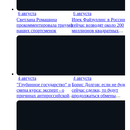
6 августа
6 августа
11 мин
9 м
Светлана Ромашина
Ирек Файзуллин: в России
прокомментировала триумф
сейчас возводят около 200
наших спортсменок
миллионов квадратных
метров жилья.
4 августа
4 августа
13 мин
16 м
"Глубинное государство" и
Борис Долгов: если не будет
смена курса: эксперт - о
сейчас сделки, то будут
причинах антироссийской
продолжаться обмены
риторики оппозиции
ударами, однако, масштабно
наступления все-таки не буд