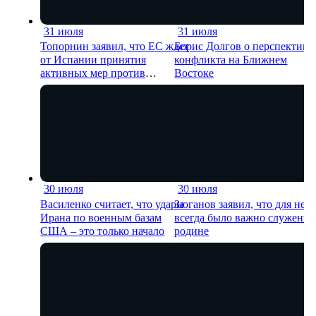
31 июля
31 июля
11 мин
11 м
Топорнин заявил, что ЕС ждет
Борис Долгов о перспектива
от Испании принятия
конфликта на Ближнем
активных мер против
Востоке
мигрантов
30 июля
30 июля
13 мин
22 м
Василенко считает, что удары
Зюганов заявил, что для нег
Ирана по военным базам
всегда было важно служение
США – это только начало
родине