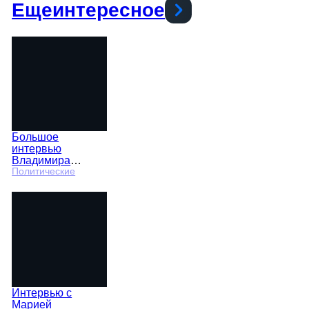
Еще
интересное
Большое
интервью
Владимира
Путина Сергею
Политические
Брилеву
Интервью с
Марией