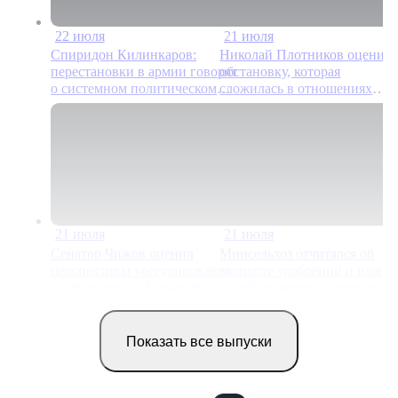
22 июля
21 июля
16 мин
11 м
Спиридон Килинкаров:
Николай Плотников оценил
перестановки в армии говорят
обстановку, которая
о системном политическом
сложилась в отношениях
кризисе на Украине
между США и Ираном
21 июля
21 июля
20 мин
17 м
Сенатор Чижов оценил
Минсельхоз отчитался об
перспективы урегулирования
экспорте удобрений и плана
конфликтов на Ближнем
по обеспечению аграриев
Востоке и диалог с Европой
топливом
Показать все выпуски