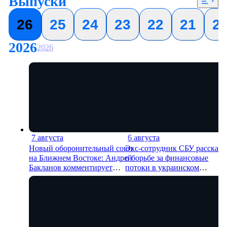
Выпуски
26
25
24
23
22
21
2
2026
2026
7 августа
6 августа
12 мин
14 м
Новый оборонительный союз
Экс-сотрудник СБУ рассказа
на Ближнем Востоке: Андрей
о борьбе за финансовые
Бакланов комментирует
потоки в украинском
мотивы и риски соглашения
политикуме