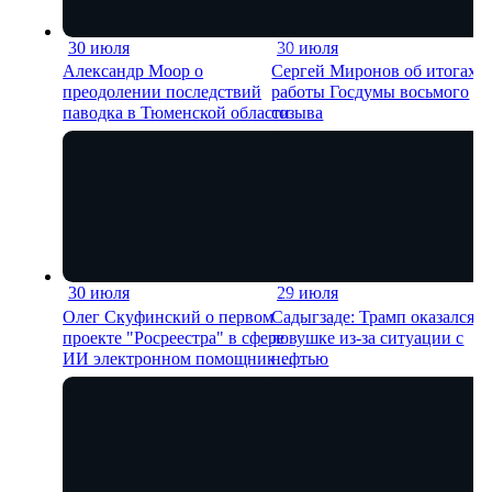
30 июля
30 июля
6 мин
21 м
Александр Моор о
Сергей Миронов об итогах
преодолении последствий
работы Госдумы восьмого
паводка в Тюменской области
созыва
30 июля
29 июля
13 мин
17 м
Олег Скуфинский о первом
Садыгзаде: Трамп оказался в
проекте "Росреестра" в сфере
ловушке из-за ситуации с
ИИ электронном помощнике
нефтью
"Ева"