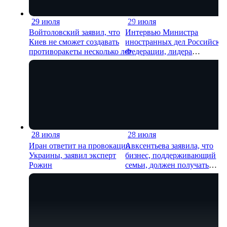
29 июля
29 июля
13 мин
34 м
Войтоловский заявил, что
Интервью Министра
Киев не сможет создавать
иностранных дел Российско
противоракеты несколько лет
Федерации, лидера
предвыборного списка парт
«Единая Россия» С.В.Лавров
генеральному директору
агентства ТАСС
А.О.Кондрашову
28 июля
28 июля
10 мин
21 м
Иран ответит на провокации
Авксентьева заявила, что
Украины, заявил эксперт
бизнес, поддерживающий
Рожин
семьи, должен получать
преференции