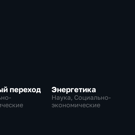
ый переход
Энергетика
но-
Наука, Социально-
ические
экономические