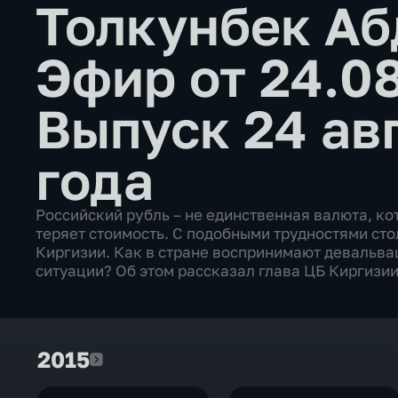
Толкунбек Аб
Эфир от 24.0
Выпуск 24 ав
года
Российский рубль – не единственная валюта, ко
теряет стоимость. С подобными трудностями ст
Киргизии. Как в стране воспринимают девальвац
ситуации? Об этом рассказал глава ЦБ Киргизи
2015
2015