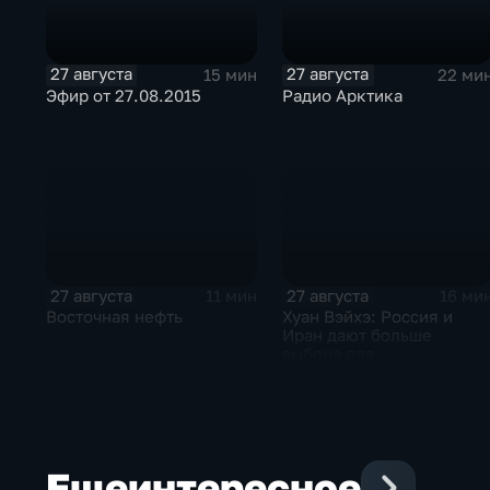
27 августа
27 августа
15 мин
22 ми
Эфир от 27.08.2015
Радио Арктика
27 августа
27 августа
11 мин
16 ми
Восточная нефть
Хуан Вэйхэ: Россия и
Иран дают больше
выбора для
сотрудничества
Еще
интересное