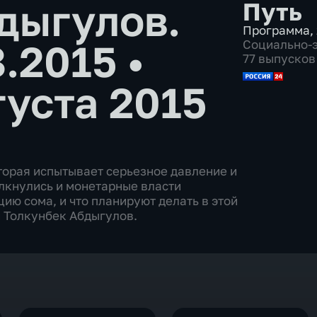
дыгулов.
Путь
Программа
,
8.2015
•
Социально-
77 выпусков
густа 2015
торая испытывает серьезное давление и
олкнулись и монетарные власти
ию сома, и что планируют делать в этой
и Толкунбек Абдыгулов.