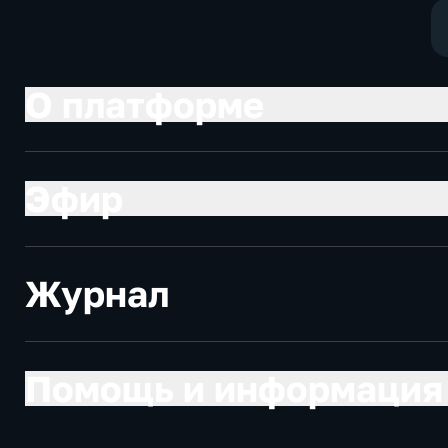
О платформе
Эфир
Журнал
Помощь и информация