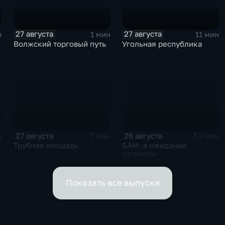
27 августа
27 августа
н
1 мин
11 мин
Волжский торговый путь
Угольная республика
27 августа
26 августа
н
7 мин
53 мин
Трубная площадь
БАМ: в ожидании
оттепели
Показать все выпуски