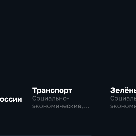
Транспорт
Зелён
России
Социально-
Социаль
экономические,
эконом
Технологии
е