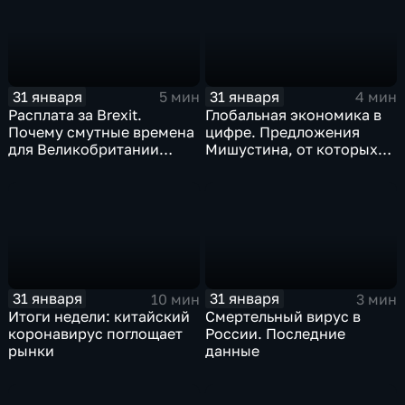
31 января
31 января
5 мин
4 мин
Расплата за Brexit.
Глобальная экономика в
Почему смутные времена
цифре. Предложения
для Великобритании
Мишустина, от которых
только начинаются
ЕАЭС не сможет
отказаться
31 января
31 января
10 мин
3 мин
Итоги недели: китайский
Смертельный вирус в
коронавирус поглощает
России. Последние
рынки
данные