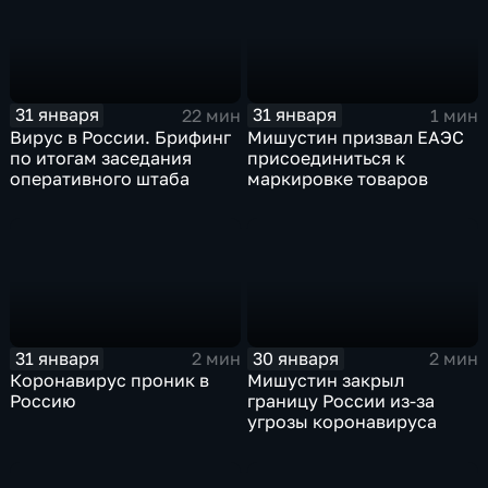
31 января
31 января
22 мин
1 мин
Вирус в России. Брифинг
Мишустин призвал ЕАЭС
по итогам заседания
присоединиться к
оперативного штаба
маркировке товаров
31 января
30 января
2 мин
2 мин
Коронавирус проник в
Мишустин закрыл
Россию
границу России из-за
угрозы коронавируса