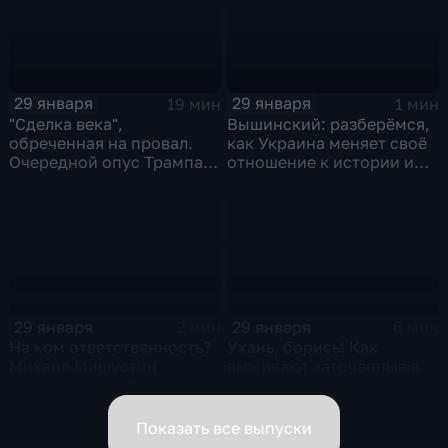
29 января
29 января
19 мин
1 мин
"Сделка века",
Вышинский: разберёмся,
обреченная на провал.
как Украина меняет своё
Очередной опус Трампа.
отношение к истории и
Жанр: политическая
почему
фантастика
29 января
29 января
2 мин
6 мин
На ком ответственность?
Ухань, борись! Как
Михаил Мишустин
выживают заточённые в
распределил обязанности
вирусном Китае?
вице-премьеров
Показать все выпуски