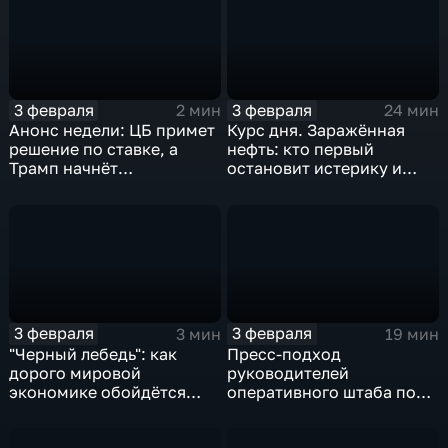
3 февраля
3 февраля
2 мин
24 мин
Анонс недели: ЦБ примет
Курс дня. Заражённая
решение по ставке, а
нефть: кто первый
Трамп начнёт
остановит истерику и
предвыборную гонку
почему ОПЕК лучше не
вмешиваться
3 февраля
3 февраля
3 мин
19 мин
"Черный лебедь": как
Пресс-подход
дорого мировой
руководителей
экономике обойдётся
оперативного штаба по
изоляция Поднебесной
борьбе с коронавирусом