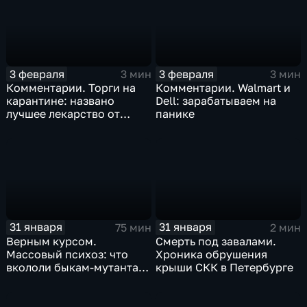
3 февраля
3 февраля
3 мин
3 мин
Комментарии. Торги на
Комментарии. Walmart и
карантине: названо
Dell: зарабатываем на
лучшее лекарство от
панике
коррекции
31 января
31 января
75 мин
2 мин
Верным курсом.
Смерть под завалами.
Массовый психоз: что
Хроника обрушения
вкололи быкам-мутантам,
крыши СКК в Петербурге
когда рухнет доллар и
почему месть Китая
станет страшнее вируса