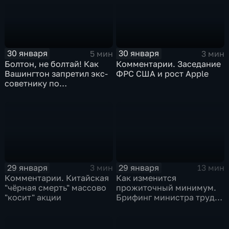
30 января
30 января
5 мин
3 мин
Болтон, не болтай! Как
Комментарии. Заседание
Вашингтон запретил экс-
ФРС США и рост Apple
советнику по
безопасности делиться
воспоминаниями
29 января
29 января
3 мин
13 мин
Комментарии. Китайская
Как изменится
"чёрная смерть" массово
прожиточный минимум.
"косит" акции
Брифинг министра труда
и соцзащиты Антона
Котякова