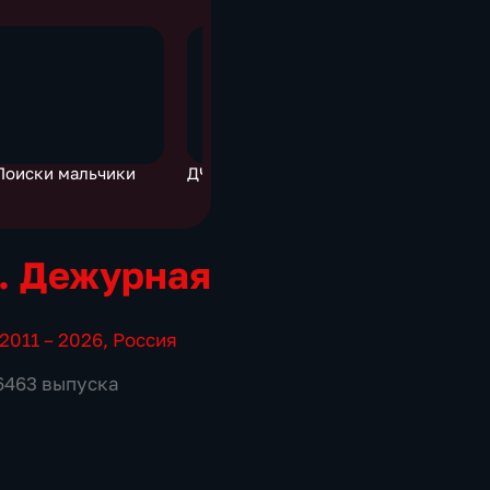
Поиски мальчики
ДЧ Почта России
ДЧ Приго
. Дежурная
2011 – 2026
,
Россия
 6463 выпуска