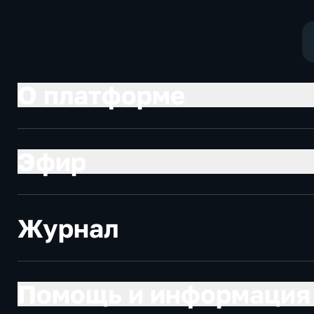
политические,
социально-
социально-
экономически
экономические
О платформе
Эфир
Журнал
Помощь и информация