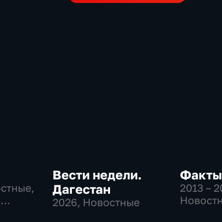
Вести недели.
Факты
остные,
Дагестан
2013 – 
-
Новост
2026
, Новостные
,