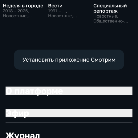
Неделя в городе
Вести
Специальный
репортаж
2018 – 2026
,
1991 – …
,
Новостные,
Новостные,
Новостные,
Общество,
Общественно-
Общественно-
общественно-
политические,
политические,
политические
социально-
социально-
экономические
экономические
Установить приложение Смотрим
О платформе
Эфир
Журнал