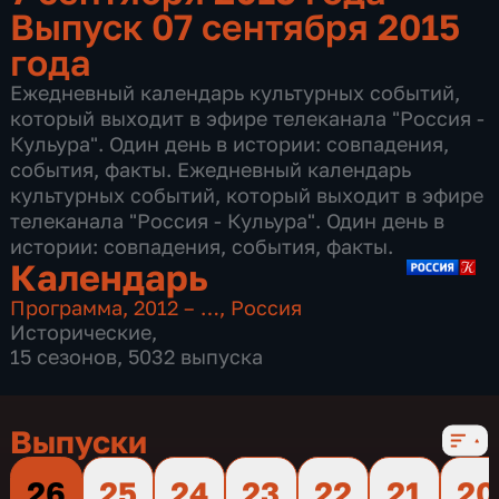
Выпуск 07 сентября 2015
года
Ежедневный календарь культурных событий,
который выходит в эфире телеканала "Россия -
Кульура". Один день в истории: совпадения,
события, факты. Ежедневный календарь
культурных событий, который выходит в эфире
телеканала "Россия - Кульура". Один день в
истории: совпадения, события, факты.
Календарь
Программа
,
2012 – …
,
Россия
Исторические
,
15 сезонов, 5032 выпуска
Выпуски
26
25
24
23
22
21
20