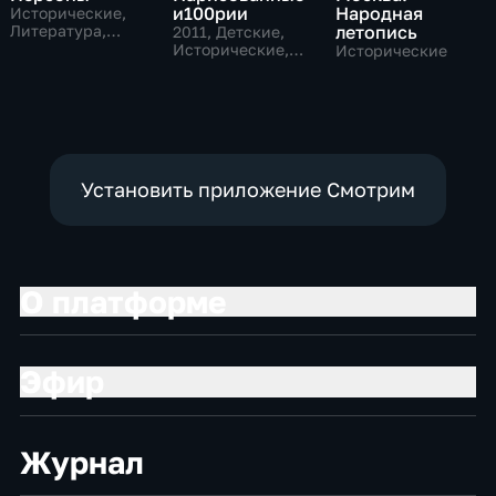
и100рии
Народная
Исторические,
Литература,
летопись
2011
, Детские,
музыкальные
Исторические,
Исторические
образовательные
Установить приложение Смотрим
О платформе
Эфир
Журнал