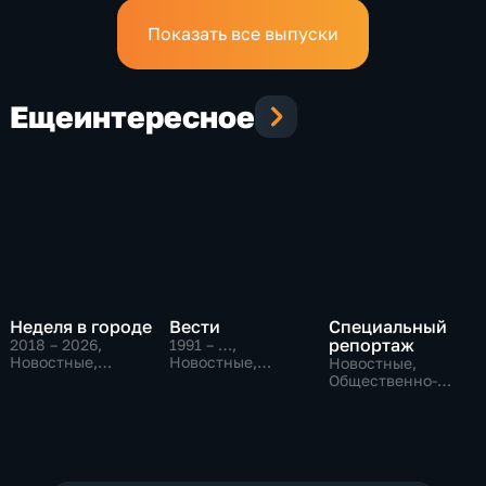
Показать все выпуски
Еще
интересное
Неделя в городе
Вести
Специальный
репортаж
2018 – 2026
,
1991 – …
,
Новостные,
Новостные,
Новостные,
Общество,
Общественно-
Общественно-
общественно-
политические,
политические,
политические
социально-
социально-
экономические
экономические