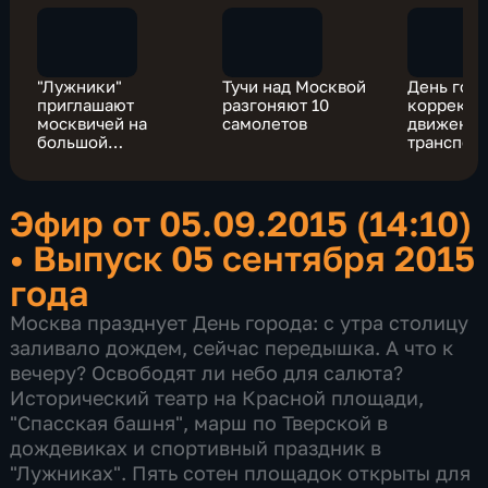
"Лужники"
Тучи над Москвой
День горо
приглашают
разгоняют 10
корректи
москвичей на
самолетов
движени
большой
транспорт
спортивный
центру М
праздник
Эфир от 05.09.2015 (14:10)
•
Выпуск 05 сентября 2015
года
Москва празднует День города: с утра столицу
заливало дождем, сейчас передышка. А что к
вечеру? Освободят ли небо для салюта?
Исторический театр на Красной площади,
"Спасская башня", марш по Тверской в
дождевиках и спортивный праздник в
"Лужниках". Пять сотен площадок открыты для