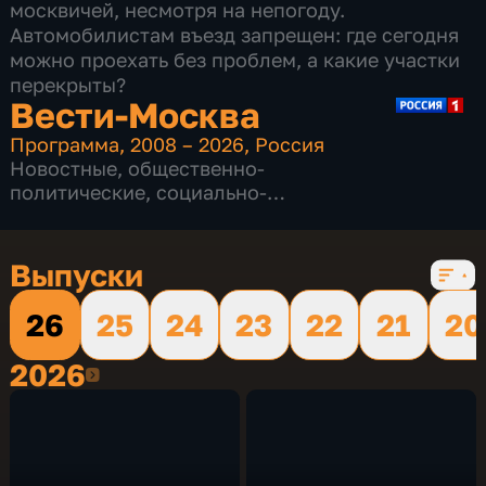
москвичей, несмотря на непогоду.
Автомобилистам въезд запрещен: где сегодня
можно проехать без проблем, а какие участки
перекрыты?
Вести-Москва
Программа
,
2008 – 2026
,
Россия
Новостные
,
общественно-
политические
,
социально-
экономические
,
16 сезонов, 12227 выпусков
Выпуски
26
25
24
23
22
21
20
2026
2026