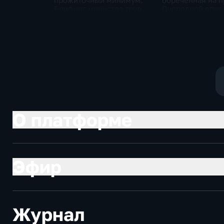
прожиточный минимум.
обреченная на п
Брифинг министра труда
Очередной опус
и соцзащиты Антона
Жанр: политиче
Котякова
фантастика
О платформе
Эфир
Журнал