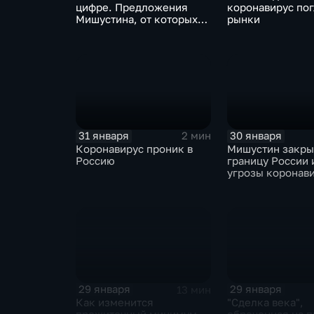
цифре. Предложения
коронавирус по
Мишустина, от которых
рынки
ЕАЭС не сможет
отказаться
31 января
30 января
2 мин
Коронавирус проник в
Мишустин закр
Россию
границу России 
угрозы коронав
29 января
29 января
13 мин
Как изменится
"Сделка века",