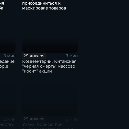
ия
присоединиться к
ба
маркировке товаров
29 января
3 мин
3 мин
едание
Комментарии. Китайская
pple
"чёрная смерть" массово
"косит" акции
29 января
2 мин
6 мин
ность?
Ухань, борись! Как