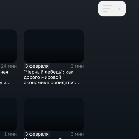
3 февраля
24 мин
3 мин
нная
"Черный лебедь": как
дорого мировой
у и
экономике обойдётся
е не
изоляция Поднебесной
3 февраля
1 мин
3 мин