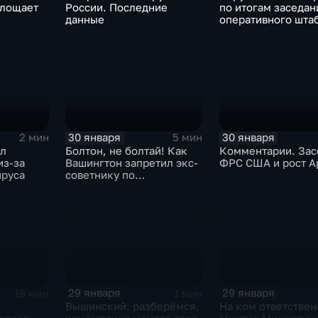
глощает
России. Последние
по итогам заседан
данные
оперативного шта
30 января
30 января
2 мин
5 мин
ыл
Болтон, не болтай! Как
Комментарии. Зас
из-за
Вашингтон запретил экс-
ФРС США и рост A
ируса
советнику по
безопасности делиться
воспоминаниями
29 января
29 января
19 мин
1 мин
Вышинский: разберёмся,
На ком ответствен