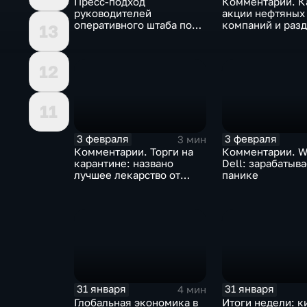
Пресс-подход
Комментарии. К
руководителей
акции нефтяных
оперативного штаба по
компаний и разд
13
борьбе с коронавирусом
доход
12
11
3 февраля
3 февраля
3 мин
Комментарии. Торги на
Комментарии. W
карантине: названо
Dell: зарабатыв
лучшее лекарство от
панике
коррекции
31 января
31 января
4 мин
Глобальная экономика в
Итоги недели: к