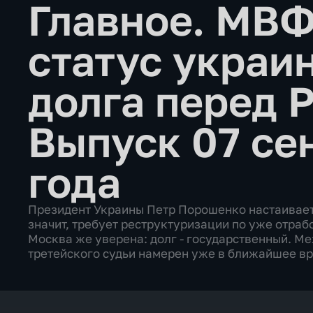
Главное. МВФ
статус украи
долга перед 
Выпуск 07 се
года
Президент Украины Петр Порошенко настаивает, 
значит, требует реструктуризации по уже отраб
Москва же уверена: долг - государственный. М
третейского судьи намерен уже в ближайшее вр