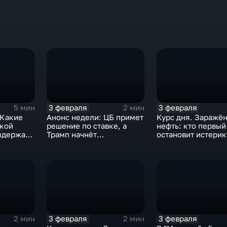
3 февраля
3 февраля
5 мин
2 мин
 Какие
Анонс недели: ЦБ примет
Курс дня. Заражё
ской
решение по ставке, а
нефть: кто первый
ыдержат
Трамп начнёт
остановит истерик
предвыборную гонку
почему ОПЕК лучш
вмешиваться
3 февраля
3 февраля
2 мин
2 мин