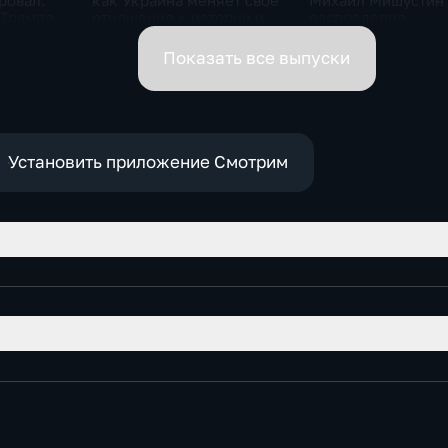
ровал.
как Украина меняет своё
Михаил Мишустин
 Трампа.
отношение к истории и
распределил
ская
почему
обязанности вице-
премьеров
Показать все выпуски
Установить приложение Смотрим