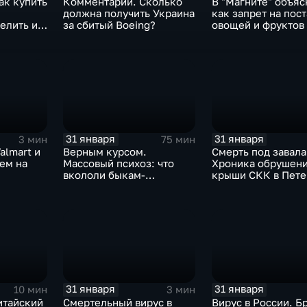
ак купить
Комментарии. Сколько
В "Магните" объяс
должна получить Украина
как запрет на пос
елить их
за сбитый Boeing?
овощей и фруктов
Китая отразится н
31 января
31 января
3 мин
75 мин
almart и
Верным курсом.
Смерть под завала
аем на
Массовый психоз: что
Хроника обрушен
вкололи быкам-
крыши СКК в Пете
мутантам, когда рухнет
доллар и почему месть
Китая станет страшнее
вируса
31 января
31 января
10 мин
3 мин
итайский
Смертельный вирус в
Вирус в России. Б