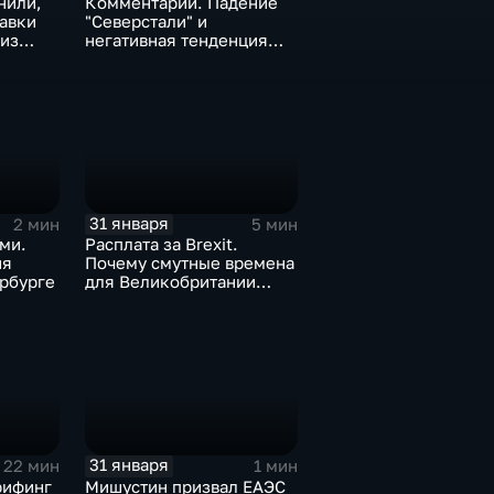
нили,
Комментарии. Падение
тавки
"Северстали" и
 из
негативная тенденция
а ценах
для бизнеса Apple
31 января
2 мин
5 мин
ми.
Расплата за Brexit.
ия
Почему смутные времена
рбурге
для Великобритании
только начинаются
31 января
22 мин
1 мин
рифинг
Мишустин призвал ЕАЭС