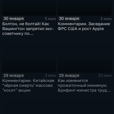
30 января
30 января
5 мин
3 мин
Болтон, не болтай! Как
Комментарии. Заседание
Вашингтон запретил экс-
ФРС США и рост Apple
советнику по
безопасности делиться
воспоминаниями
29 января
29 января
3 мин
13 мин
Комментарии. Китайская
Как изменится
"чёрная смерть" массово
прожиточный минимум.
"косит" акции
Брифинг министра труда
и соцзащиты Антона
Котякова