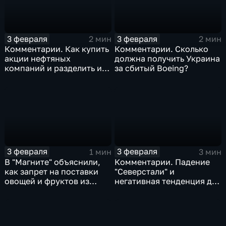
3 февраля
3 февраля
2 мин
2 мин
Комментарии. Как купить
Комментарии. Сколько
акции нефтяных
должна получить Украина
компаний и разделить их
за сбитый Boeing?
доход
3 февраля
3 февраля
1 мин
3 мин
В "Магните" объяснили,
Комментарии. Падение
как запрет на поставки
"Северстали" и
овощей и фруктов из
негативная тенденция для
Китая отразится на ценах
бизнеса Apple