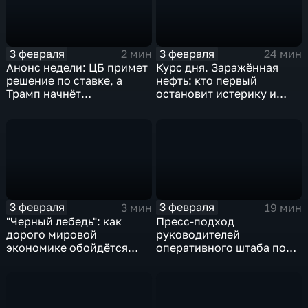
3 февраля
3 февраля
2 мин
24 мин
Анонс недели: ЦБ примет
Курс дня. Заражённая
решение по ставке, а
нефть: кто первый
Трамп начнёт
остановит истерику и
предвыборную гонку
почему ОПЕК лучше не
вмешиваться
3 февраля
3 февраля
3 мин
19 мин
"Черный лебедь": как
Пресс-подход
дорого мировой
руководителей
экономике обойдётся
оперативного штаба по
изоляция Поднебесной
борьбе с коронавирусом