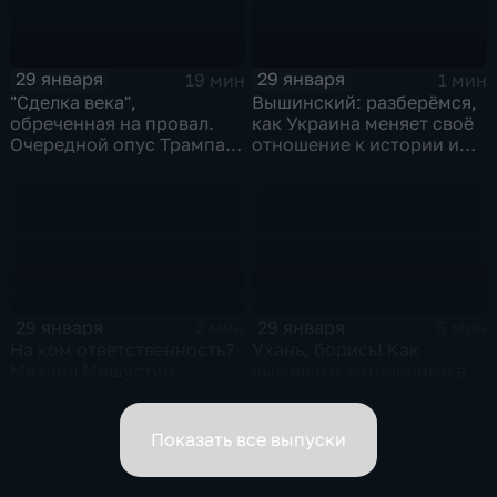
29 января
29 января
19 мин
1 мин
"Сделка века",
Вышинский: разберёмся,
обреченная на провал.
как Украина меняет своё
Очередной опус Трампа.
отношение к истории и
Жанр: политическая
почему
фантастика
29 января
29 января
2 мин
6 мин
На ком ответственность?
Ухань, борись! Как
Михаил Мишустин
выживают заточённые в
распределил обязанности
вирусном Китае?
вице-премьеров
Показать все выпуски