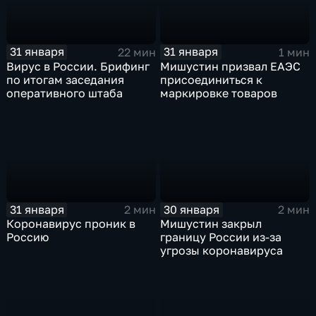
31 января
31 января
22 мин
1 мин
Вирус в России. Брифинг
Мишустин призвал ЕАЭС
по итогам заседания
присоединиться к
оперативного штаба
маркировке товаров
31 января
30 января
2 мин
2 мин
Коронавирус проник в
Мишустин закрыл
Россию
границу России из-за
угрозы коронавируса