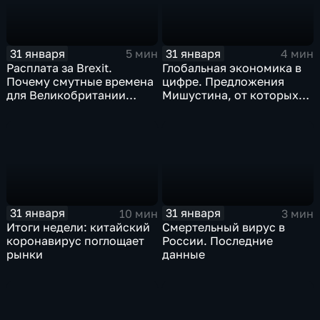
31 января
31 января
5 мин
4 мин
Расплата за Brexit.
Глобальная экономика в
Почему смутные времена
цифре. Предложения
для Великобритании
Мишустина, от которых
только начинаются
ЕАЭС не сможет
отказаться
31 января
31 января
10 мин
3 мин
Итоги недели: китайский
Смертельный вирус в
коронавирус поглощает
России. Последние
рынки
данные