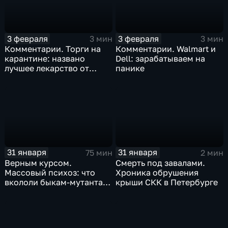
3 февраля
3 февраля
3 мин
3 мин
Комментарии. Торги на
Комментарии. Walmart и
карантине: названо
Dell: зарабатываем на
лучшее лекарство от
панике
коррекции
31 января
31 января
75 мин
2 мин
Верным курсом.
Смерть под завалами.
Массовый психоз: что
Хроника обрушения
вкололи быкам-мутантам,
крыши СКК в Петербурге
когда рухнет доллар и
почему месть Китая
станет страшнее вируса