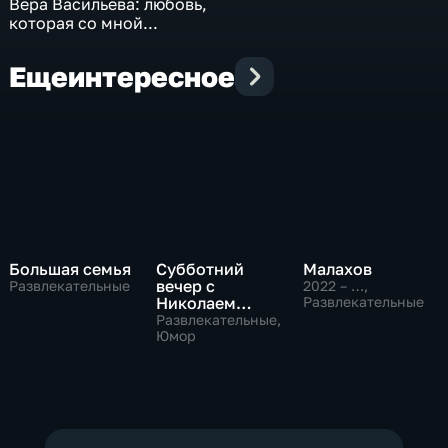
Вера Васильева: любовь,
которая со мной...
Еще
интересное
Большая семья
Субботний
Малахов
вечер с
Развлекательные
2022 – …
,
Николаем
Развлекательные
Басковым
Развлекательные,
Юмор