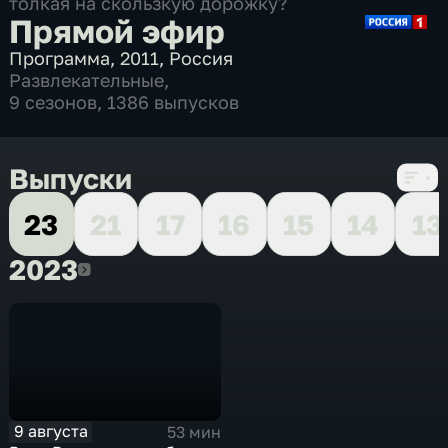
толкая на скользкую дорожку?
Прямой эфир
Программа
,
2011
,
Россия
Развлекательные
,
9 сезонов, 1386 выпусков
Выпуски
23
21
17
16
15
14
13
2023
2023
9 августа
53 мин