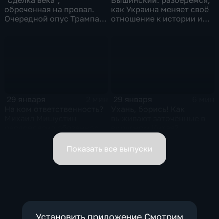
обреченная на провал.
как Украина меняет своё
Очередной опус Трампа.
отношение к истории и
Жанр: политическая
почему
фантастика
29 января
29 января
2 мин
6 мин
На ком ответственность?
Ухань, борись! Как
Михаил Мишустин
выживают заточённые в
распределил обязанности
вирусном Китае?
вице-премьеров
Показать все выпуски
Установить приложение Смотрим