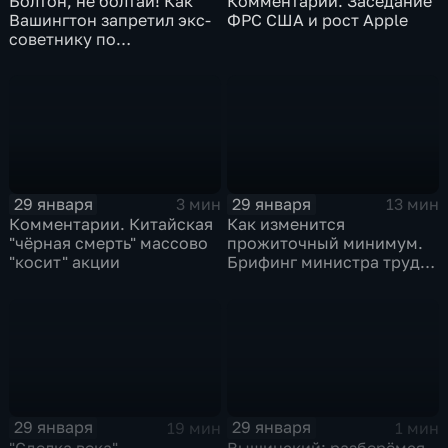
Болтон, не болтай! Как
Комментарии. Заседание
Вашингтон запретил экс-
ФРС США и рост Apple
советнику по
безопасности делиться
воспоминаниями
29 января
29 января
3 мин
13 мин
Комментарии. Китайская
Как изменится
"чёрная смерть" массово
прожиточный минимум.
"косит" акции
Брифинг министра труда
и соцзащиты Антона
Котякова
29 января
29 января
19 мин
1 мин
"Сделка века",
Вышинский: разберёмся,