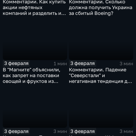
Комментарии. Как купить
Комментарии. Сколько
акции нефтяных
должна получить Украина
компаний и разделить их
за сбитый Boeing?
доход
3 февраля
3 февраля
1 мин
3 мин
В "Магните" объяснили,
Комментарии. Падение
как запрет на поставки
"Северстали" и
овощей и фруктов из
негативная тенденция для
Китая отразится на ценах
бизнеса Apple
3 февраля
3 февраля
3 мин
3 мин