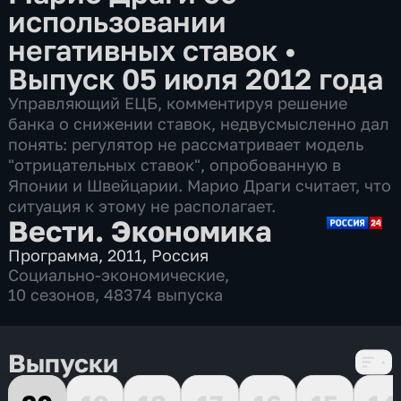
использовании
негативных ставок
•
Выпуск 05 июля 2012 года
Управляющий ЕЦБ, комментируя решение
банка о снижении ставок, недвусмысленно дал
понять: регулятор не рассматривает модель
"отрицательных ставок", опробованную в
Японии и Швейцарии. Марио Драги считает, что
ситуация к этому не располагает.
Вести. Экономика
Программа
,
2011
,
Россия
Социально-экономические
,
10 сезонов, 48374 выпуска
Выпуски