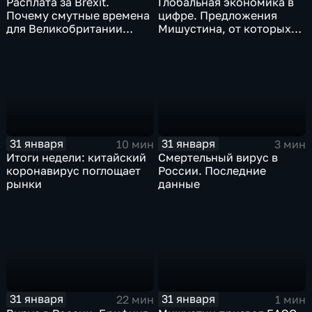
Расплата за Brexit.
Глобальная экономика в
Почему смутные времена
цифре. Предложения
для Великобритании
Мишустина, от которых
только начинаются
ЕАЭС не сможет
отказаться
31 января
31 января
10 мин
3 мин
Итоги недели: китайский
Смертельный вирус в
коронавирус поглощает
России. Последние
рынки
данные
31 января
31 января
22 мин
1 мин