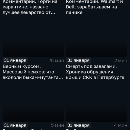
Комментарии. Торги на
Комментарии. Walmart и
карантине: названо
Dell: зарабатываем на
лучшее лекарство от
панике
коррекции
31 января
31 января
75 мин
2 мин
Верным курсом.
Смерть под завалами.
Массовый психоз: что
Хроника обрушения
вкололи быкам-мутантам,
крыши СКК в Петербурге
когда рухнет доллар и
почему месть Китая
станет страшнее вируса
31 января
31 января
5 мин
4 мин