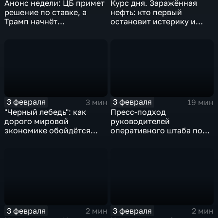
Анонс недели: ЦБ примет
Курс дня. Заражённая
решение по ставке, а
нефть: кто первый
Трамп начнёт
остановит истерику и
предвыборную гонку
почему ОПЕК лучше не
вмешиваться
3 февраля
3 февраля
3 мин
19 мин
"Черный лебедь": как
Пресс-подход
дорого мировой
руководителей
экономике обойдётся
оперативного штаба по
изоляция Поднебесной
борьбе с коронавирусом
3 февраля
3 февраля
2 мин
2 мин