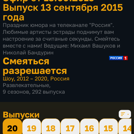
Выпуск 13 сентября 2015
года
Праздник юмора на телеканале "Россия".
Любимые артисты эстрады поднимут вам
настроение за считаные секунды. Смейтесь
вместе с нами! Ведущие: Михаил Вашуков и
Николай Бандурин
Смеяться
разрешается
Шоу
,
2012 – 2020
,
Россия
Развлекательные
,
9 сезонов, 292 выпуска
Выпуски
20
19
18
17
16
15
14