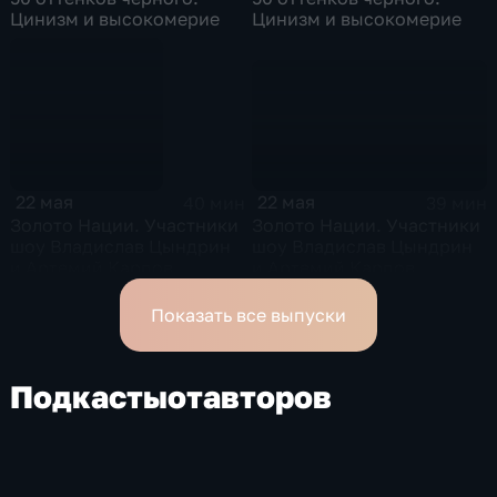
Цинизм и высокомерие
Цинизм и высокомерие
22 мая
22 мая
39 мин
40 мин
Золото Нации. Участники
Золото Нации. Участники
шоу Владислав Цындрин
шоу Владислав Цындрин
и Артемий Карпов
и Артемий Карпов
Показать все выпуски
Подкасты
от
авторов