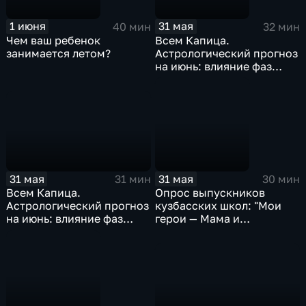
1 июня
31 мая
40 мин
32 мин
Чем ваш ребенок
Всем Капица.
занимается летом?
Астрологический прогноз
на июнь: влияние фаз
Луны и ретроградного
Юпитера
31 мая
31 мая
31 мин
30 мин
Всем Капица.
Опрос выпускников
Астрологический прогноз
кузбасских школ: "Мои
на июнь: влияние фаз
герои — Мама и
Луны и ретроградного
Оxxxymiron"
Юпитера