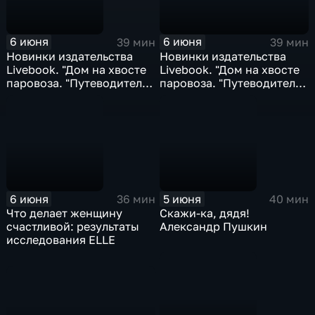
6 июня
6 июня
39 мин
39 мин
Новинки издательства
Новинки издательства
Livebook. "Дом на хвосте
Livebook. "Дом на хвосте
паровоза. "Путеводитель
паровоза. "Путеводитель
по Европе в сказках
по Европе в сказках
Андерсена"; "Вызовите
Андерсена"; "Вызовите
акушерку"...
акушерку"...
6 июня
5 июня
36 мин
40 мин
Что делает женщину
Скажи-ка, дядя!
счастливой: результаты
Александр Пушкин
исследования ELLE