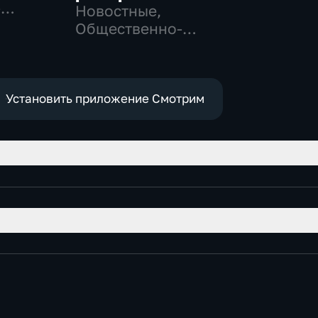
-
Новостные,
,
Общественно-
политические,
е
социально-
экономические
Установить приложение Смотрим