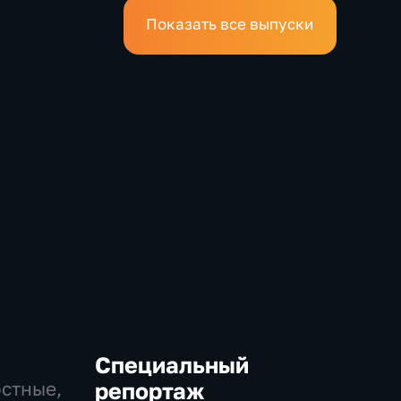
Показать все выпуски
Специальный
остные,
репортаж