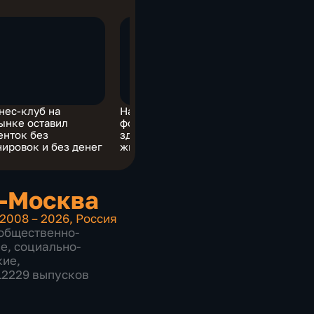
нес-клуб на
На ВДНХ открылся
ВДНХ оста
ынке оставил
форум, посвященный
колеса о
енток без
здоровому образу
нировок и без денег
жизни
-Москва
2008 – 2026
,
Россия
общественно-
ие
,
социально-
кие
,
 12229 выпусков