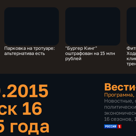
Парковка на тротуаре:
"Бургер Кинг"
Фит
альтернатива есть
оштрафован на 15 млн
Ход
рублей
кли
тре
9.2015
Вести
Программа
,
ск 16
Новостные
,
политическ
экономичес
5 года
16 сезонов,