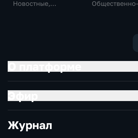
Новостные,
Общественно
Общество,
политические
общественно-
социально-
политические
экономически
О платформе
Эфир
Журнал