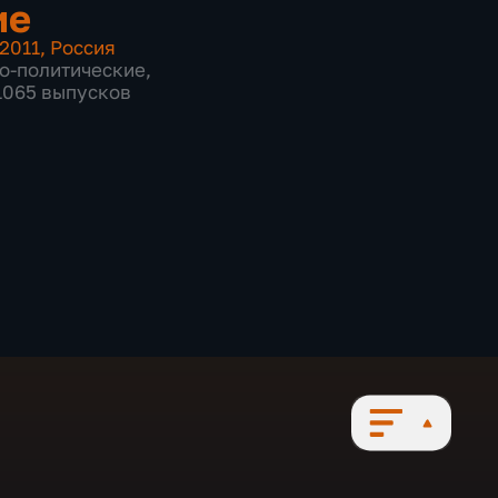
ие
2011
,
Россия
о-политические
,
 1065 выпусков