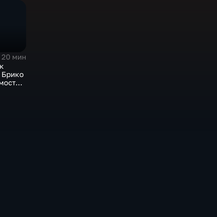
20 мин
к
 Брико
мости