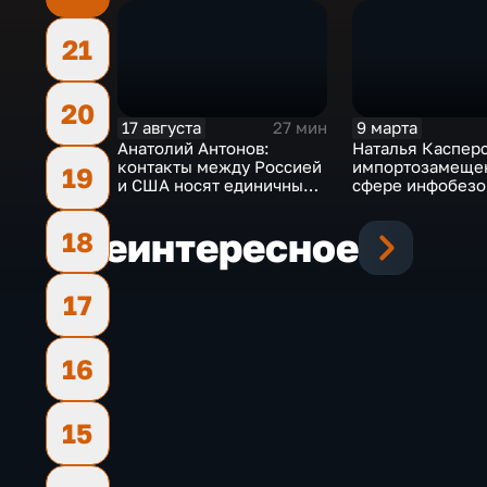
21
20
17 августа
9 марта
27 мин
Анатолий Антонов:
Наталья Касперс
контакты между Россией
импортозамеще
19
и США носят единичный
сфере инфобезо
характер
в РФ почти полн
Еще
интересное
18
17
16
15