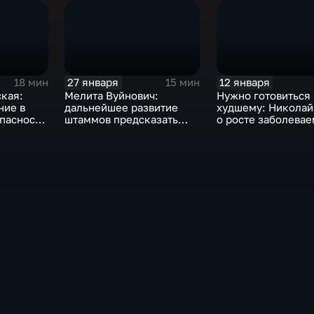
27 января
12 января
18 мин
15 мин
кая:
Мелита Вуйнович:
Нужно готовиться 
ние в
дальнейшее развитие
худшему: Николай
пасности
штаммов предсказать
о росте заболевае
ое
невозможно
ковидом