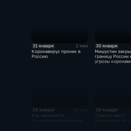
ЕАЭС не сможет
отказаться
31 января
30 января
2 мин
Коронавирус проник в
Мишустин закр
Россию
границу России 
угрозы коронав
29 января
29 января
13 мин
Как изменится
"Сделка века",
прожиточный минимум.
обреченная на п
Брифинг министра труда
Очередной опус
и соцзащиты Антона
Жанр: политиче