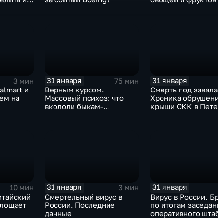
Китая отразится н
31 января
31 января
3 мин
75 мин
almart и
Верным курсом.
Смерть под завала
аем на
Массовый психоз: что
Хроника обрушен
вкололи быкам-
крыши СКК в Пете
мутантам, когда рухнет
доллар и почему месть
Китая станет страшнее
вируса
31 января
31 января
10 мин
3 мин
итайский
Смертельный вирус в
Вирус в России. Б
глощает
России. Последние
по итогам заседан
данные
оперативного шта