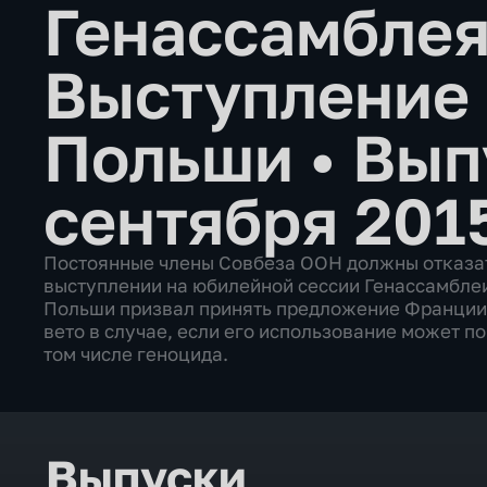
Генассамбле
Выступление
Польши
•
Вып
сентября 201
Постоянные члены Совбеза ООН должны отказать
выступлении на юбилейной сессии Генассамбле
Польши призвал принять предложение Франции и
вето в случае, если его использование может п
том числе геноцида.
Выпуски