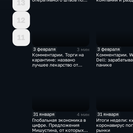
13
борьбе с коронавирусом
доход
12
11
3 февраля
3 февраля
3 мин
Комментарии. Торги на
Комментарии. W
карантине: названо
Dell: зарабатыв
лучшее лекарство от
панике
коррекции
31 января
31 января
4 мин
Глобальная экономика в
Итоги недели: к
цифре. Предложения
коронавирус по
Мишустина, от которых
рынки