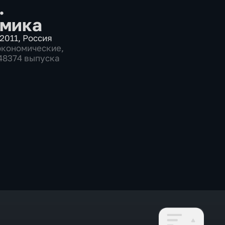
.
мика
2011
,
Россия
экономические
,
 48374 выпуска