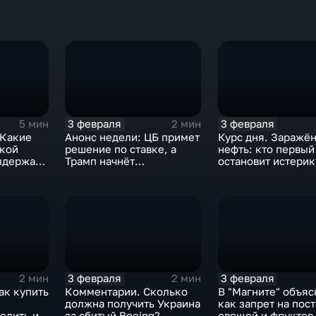
3 февраля
3 февраля
5 мин
2 мин
 Какие
Анонс недели: ЦБ примет
Курс дня. Заражё
ской
решение по ставке, а
нефть: кто первый
ыдержат
Трамп начнёт
остановит истерик
предвыборную гонку
почему ОПЕК лучш
вмешиваться
3 февраля
3 февраля
2 мин
2 мин
ак купить
Комментарии. Сколько
В "Магните" объяс
должна получить Украина
как запрет на пос
елить их
за сбитый Boeing?
овощей и фруктов