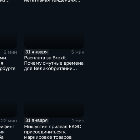
а ценах
для бизнеса Apple
31 января
2 мин
5 мин
ми.
Расплата за Brexit.
ия
Почему смутные времена
рбурге
для Великобритании
только начинаются
31 января
22 мин
1 мин
рифинг
Мишустин призвал ЕАЭС
ия
присоединиться к
ба
маркировке товаров