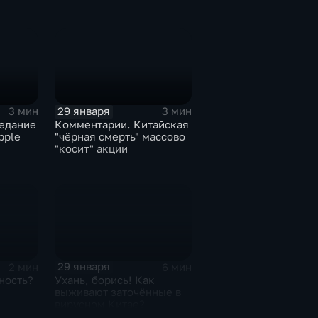
29 января
3 мин
3 мин
едание
Комментарии. Китайская
pple
"чёрная смерть" массово
"косит" акции
29 января
2 мин
6 мин
ность?
Ухань, борись! Как
выживают заточённые в
вирусном Китае?