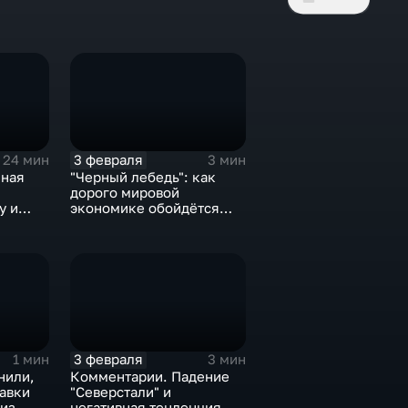
3 февраля
24 мин
3 мин
нная
"Черный лебедь": как
дорого мировой
у и
экономике обойдётся
е не
изоляция Поднебесной
3 февраля
1 мин
3 мин
нили,
Комментарии. Падение
тавки
"Северстали" и
 из
негативная тенденция