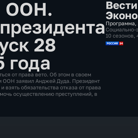
я ООН.
Вести
Эконо
 президента
Программа
,
Социально-
10 сезонов,
уск 28
5 года
ся от права вето. Об этом в своем
и ООН заявил Анджей Дуда. Президент
 взять обязательства отказа от права
омочь осуществлению преступлений, в