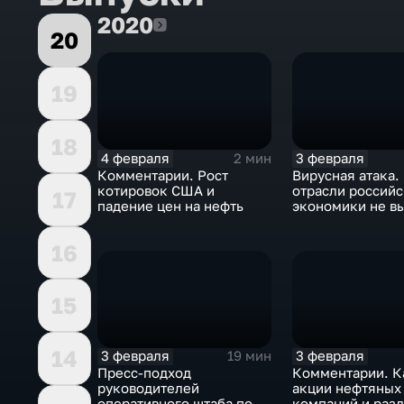
2020
2020
20
19
18
4 февраля
3 февраля
2 мин
Комментарии. Рост
Вирусная атака.
котировок США и
отрасли россий
17
падение цен на нефть
экономики не в
удар
16
15
14
3 февраля
3 февраля
19 мин
Пресс-подход
Комментарии. К
руководителей
акции нефтяных
оперативного штаба по
компаний и разд