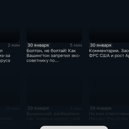
30 января
30 января
2 мин
5 мин
ыл
Болтон, не болтай! Как
Комментарии. Зас
из-за
Вашингтон запретил экс-
ФРС США и рост A
ируса
советнику по
безопасности делиться
воспоминаниями
29 января
29 января
19 мин
1 мин
Вышинский: разберёмся,
На ком ответствен
ровал.
как Украина меняет своё
Михаил Мишустин
 Трампа.
отношение к истории и
распределил
ская
почему
обязанности вице-