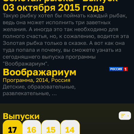
03 октября 2015 года
Такую рыбку хотел бы поймать каждый рыбак,
ведь она может исполнить три заветных
желания. А иногда это так необходимо для
полного счастья, но, к сожалению, водится эта
Золотая рыбка только в сказке. А вот как она
туда попала и почему, вы сможете узнать из
сегодняшнего выпуска программы
"Воображариум".
Воображариум
Программа
,
2014
,
Россия
Детские
,
образовательные
,
развлекательные
,
4 сезона, 87 выпусков
Выпуски
17
16
15
14