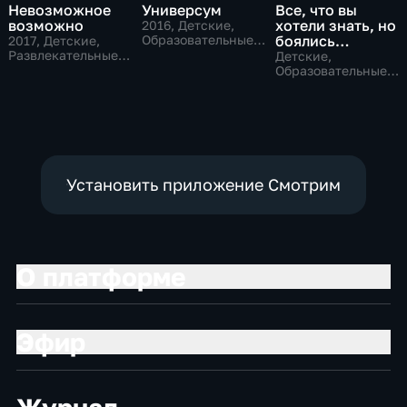
Невозможное
Универсум
Все, что вы
возможно
хотели знать, но
2016
, Детские,
Образовательные,
боялись
2017
, Детские,
развлекательные
Развлекательные,
спросить
Детские,
образовательные
Образовательные,
развлекательные
Установить приложение Смотрим
О платформе
Эфир