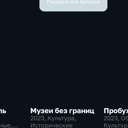
Показать все выпуски
ль
Музеи без границ
Пробу
2023
, Культура,
2023
, О
ные,
Исторические
Культур