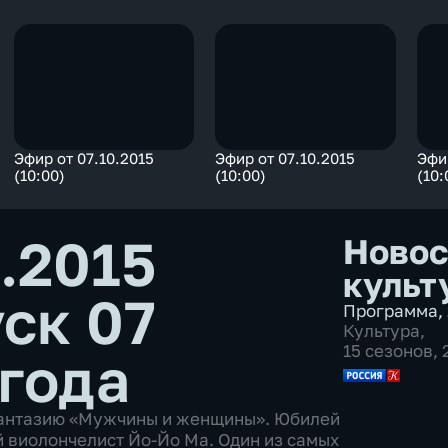
Эфир от 07.10.2015
Эфир от 07.10.2015
Эфи
(10:00)
(10:00)
(10:
.2015
Новос
культ
ск 07
Программа
,
Культура
,
15 сезонов,
 года
фантазию «Мужчины и женщины». Юбилей
й виолончелист Йо-Йо Ма. Один из самых