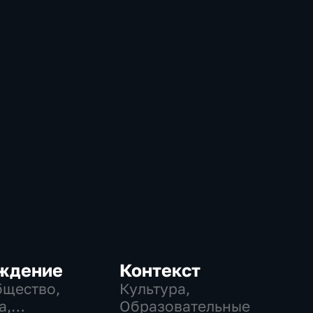
ждение
Контекст
бщество,
Культура,
а,
Образовательные