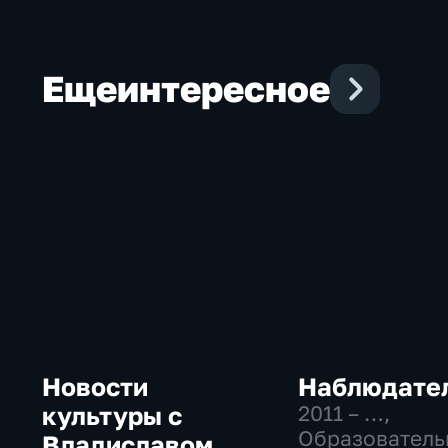
Еще
интересное
Новости
Наблюдате
культуры с
2011 – …
,
Образователь
Владиславом