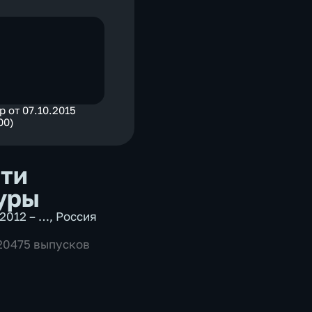
р от 07.10.2015
00)
ти
уры
2012 – …
,
Россия
 20475 выпусков