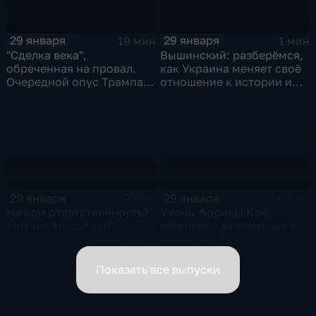
29 января
29 января
19 мин
1 мин
"Сделка века",
Вышинский: разберёмся,
обреченная на провал.
как Украина меняет своё
Очередной опус Трампа.
отношение к истории и
Жанр: политическая
почему
фантастика
29 января
29 января
2 мин
6 мин
На ком ответственность?
Ухань, борись! Как
Михаил Мишустин
выживают заточённые в
распределил обязанности
вирусном Китае?
вице-премьеров
Показать все выпуски