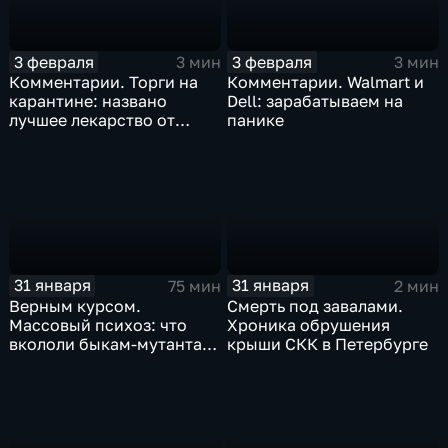
3 февраля
3 февраля
3 мин
3 мин
Комментарии. Торги на
Комментарии. Walmart и
карантине: названо
Dell: зарабатываем на
лучшее лекарство от
панике
коррекции
31 января
31 января
75 мин
2 мин
Верным курсом.
Смерть под завалами.
Массовый психоз: что
Хроника обрушения
вкололи быкам-мутантам,
крыши СКК в Петербурге
когда рухнет доллар и
почему месть Китая
станет страшнее вируса