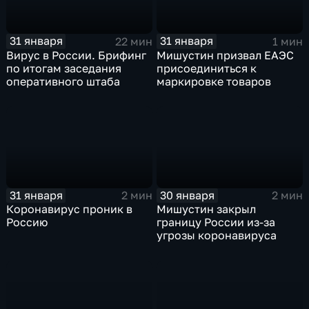
31 января
31 января
22 мин
1 мин
Вирус в России. Брифинг
Мишустин призвал ЕАЭС
по итогам заседания
присоединиться к
оперативного штаба
маркировке товаров
31 января
30 января
2 мин
2 мин
Коронавирус проник в
Мишустин закрыл
Россию
границу России из-за
угрозы коронавируса