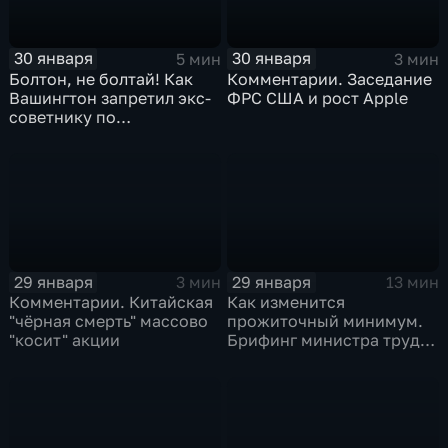
30 января
30 января
5 мин
3 мин
Болтон, не болтай! Как
Комментарии. Заседание
Вашингтон запретил экс-
ФРС США и рост Apple
советнику по
безопасности делиться
воспоминаниями
29 января
29 января
3 мин
13 мин
Комментарии. Китайская
Как изменится
"чёрная смерть" массово
прожиточный минимум.
"косит" акции
Брифинг министра труда
и соцзащиты Антона
Котякова