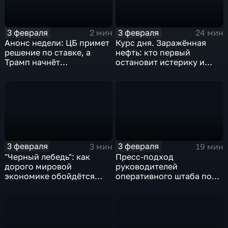
3 февраля
3 февраля
2 мин
24 мин
Анонс недели: ЦБ примет
Курс дня. Заражённая
решение по ставке, а
нефть: кто первый
Трамп начнёт
остановит истерику и
предвыборную гонку
почему ОПЕК лучше не
вмешиваться
3 февраля
3 февраля
3 мин
19 мин
"Черный лебедь": как
Пресс-подход
дорого мировой
руководителей
экономике обойдётся
оперативного штаба по
изоляция Поднебесной
борьбе с коронавирусом