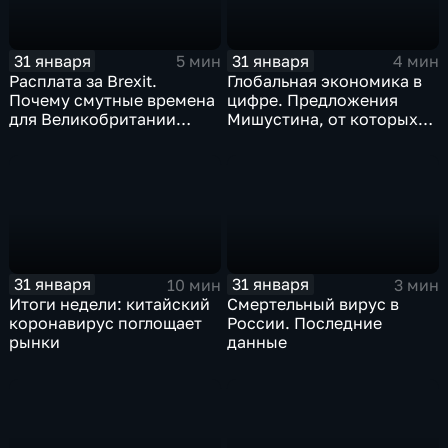
31 января
31 января
5 мин
4 мин
Расплата за Brexit.
Глобальная экономика в
Почему смутные времена
цифре. Предложения
для Великобритании
Мишустина, от которых
только начинаются
ЕАЭС не сможет
отказаться
31 января
31 января
10 мин
3 мин
Итоги недели: китайский
Смертельный вирус в
коронавирус поглощает
России. Последние
рынки
данные