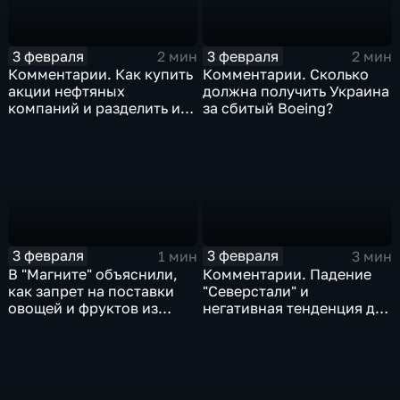
3 февраля
3 февраля
2 мин
2 мин
Комментарии. Как купить
Комментарии. Сколько
акции нефтяных
должна получить Украина
компаний и разделить их
за сбитый Boeing?
доход
3 февраля
3 февраля
1 мин
3 мин
В "Магните" объяснили,
Комментарии. Падение
как запрет на поставки
"Северстали" и
овощей и фруктов из
негативная тенденция для
Китая отразится на ценах
бизнеса Apple