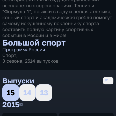
всепланетных соревнованиях. Теннис и
"Формула-1", прыжки в воду и легкая атлетика,
конный спорт и академическая гребля помогут
самому искушенному поклоннику спорта
составить полную картину спортивных
событий в России и в мире!
Большой спорт
Программа
Россия
Спорт
,
3 сезона, 2514 выпусков
Выпуски
15
14
13
2015
2015