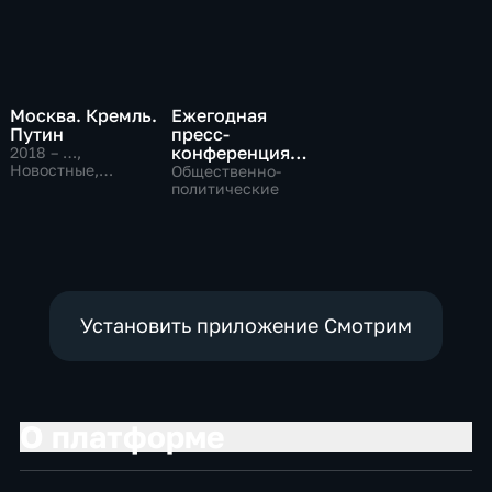
Москва. Кремль.
Ежегодная
Путин
пресс-
конференция
2018 – …
,
Новостные,
Президента
Общественно-
Общественно-
Российской
политические
политические
Федерации
Владимира
Путина
Установить приложение Смотрим
О платформе