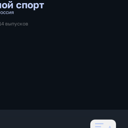
ой спорт
оссия
514 выпусков