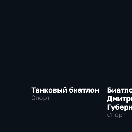
Танковый биатлон
Биатло
Спорт
Дмитр
Губер
Спорт