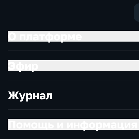
О платформе
Эфир
Журнал
Помощь и информация