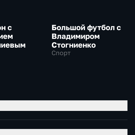
н с
Большой футбол с
ием
Владимиром
ниевым
Стогниенко
Спорт