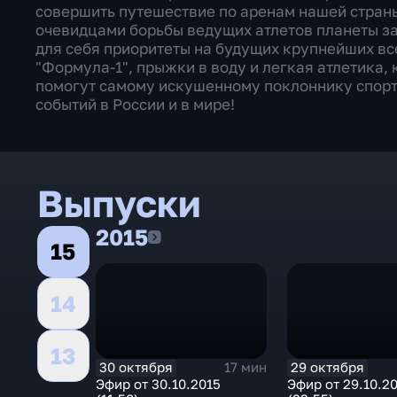
совершить путешествие по аренам нашей страны,
очевидцами борьбы ведущих атлетов планеты за
для себя приоритеты на будущих крупнейших вс
"Формула-1", прыжки в воду и легкая атлетика,
помогут самому искушенному поклоннику спорт
событий в России и в мире!
Выпуски
2015
2015
15
14
13
30 октября
29 октября
17 мин
Эфир от 30.10.2015
Эфир от 29.10.2