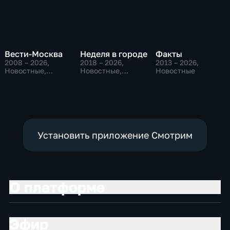
Вести-Москва
Неделя в городе
Факты
2008 – 2026
,
2018 – 2026
,
2013 – 2026
,
Новостные,
Новостные,
Новостные
Общественно-
Общество,
политические,
общественно-
социально-
политические
экономические
Установить приложение Смотрим
О платформе
Эфир