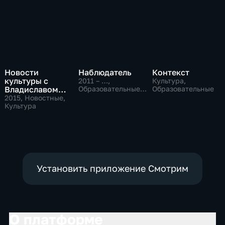
Новости
Наблюдатель
Контекст
культуры с
2011 – …
,
Культура,
Владиславом
Образовательные,
Образовательные
Культура
Флярковским
2015
, Новостные,
Культура
Установить приложение Смотрим
О платформе