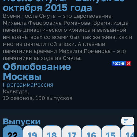
октября 2015 года
Время после Смуты – это царствование
Михаила Федоровича Романова. Время, когда
память династического кризиса и вызванной
им войны всех со всеми был так же жива, как и
многие деятели той эпохи. А главные
памятники времени Михаила Романова – это
памятники выхода из Смуты.
Облюбование
Москвы
Программа
Россия
Культура
,
10 сезонов, 100 выпусков
Выпуски
22
19
18
17
16
15
14