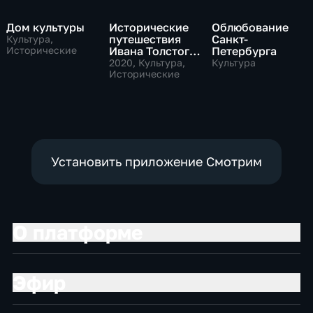
Дом культуры
Исторические
Облюбование
путешествия
Санкт-
Культура,
Исторические
Ивана Толстого.
Петербурга
"Парижские
2020
, Культура,
Культура
истории"
Исторические
Установить приложение Смотрим
О платформе
Эфир