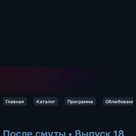
Главная
Каталог
Программа
Облюбовани
После смуты
•
Выпуск 18