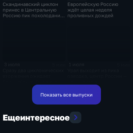
Скандинавский циклон
Европейскую Россию
принес в Центральную
ждёт целая неделя
Россию пик похолодания
проливных дождей
и ливни
1 июля
3 июля
5 мин
5 мин
Урал выходит из пика
Сразу два циклонических
паводка, центр России —
вторжения ожидает
на пике жары
Европейскую Россию в
оставшиеся дни недели
Показать все выпуски
Еще
интересное