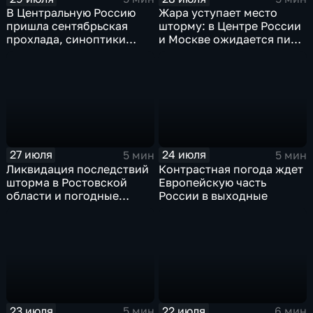
В Центральную Россию
Жара уступает место
пришла сентябрьская
шторму: в Центре России
прохлада, синоптики
и Москве ожидается пик
прогнозируют затяжные
ненастья
дожди
27 июля
24 июля
5 мин
5 мин
Ликвидация последствий
Контрастная погода ждет
шторма в Ростовской
Европейскую часть
области и погодные
России в выходные
качели в Центральной
России
23 июля
22 июля
5 мин
6 мин