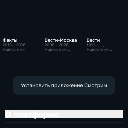
Факты
Вести-Москва
Вести
2013 – 2026
,
2008 – 2026
,
1991 – …
,
Новостные
Новостные,
Новостные,
Общественно-
Общественно-
политические,
политические,
социально-
социально-
экономические
экономические
Установить приложение Смотрим
О платформе