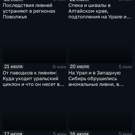
Последствия ливней
Спека и шквалы в
устраняют в регионах
Алтайском крае,
Поволжья
подтопления на Урале и
сентябрьская прохлада в
Петербурге
21 июля
20 июля
6 мин
5 мин
От паводков к ливням:
На Урал и в Западную
Куда уходит уральский
Сибирь обрушились
циклон и что он несет в
аномальные ливни, в
Москву
европейской части
России ожидается
потепление
17 июля
16 июля
5 мин
5 мин