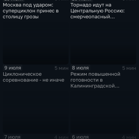
Москва под ударом:
Торнадо идут на
суперциклон принес в
Центральную Россию:
столицу грозы
смерчеопасный
холодный фронт ударит
по Москве и Туле
9 июля
8 июля
5 мин
5 мин
Циклоническое
Режим повышенной
соревнование - не иначе
готовности в
Калининградской
области и угроза
экстремальных ливней в
Центральной России
7 июля
6 июля
4 мин
4 мин