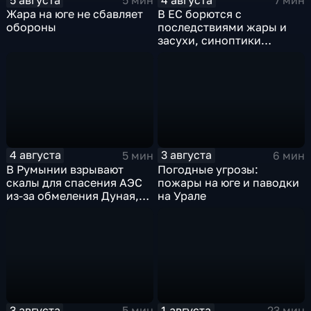
5 мин
7 мин
Жара на юге не сбавляет
В ЕС борются с
обороны
последствиями жары и
засухи, синоптики
предупреждают об
усилении зноя в России
4 августа
3 августа
5 мин
6 мин
В Румынии взрывают
Погодные угрозы:
скалы для спасения АЭС
пожары на юге и паводки
из-за обмеления Дуная,
на Урале
пока к России подступает
аномальная жара
3 августа
1 августа
5 мин
23 мин