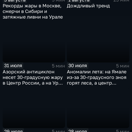
Рекорды жары в Москве,
Дождливый тренд
смерчи в Сибири и
затяжные ливни на Урале
31 июля
30 июля
5 мин
5 мин
Азорский антициклон
Аномалии лета: на Ямале
несет 30-градусную жару
из-за 30-градусного зноя
в Центр России, а на Урал
горят леса, а центр
— ливни
России ждет потепления
29 июля
28 июля
5 мин
5 мин