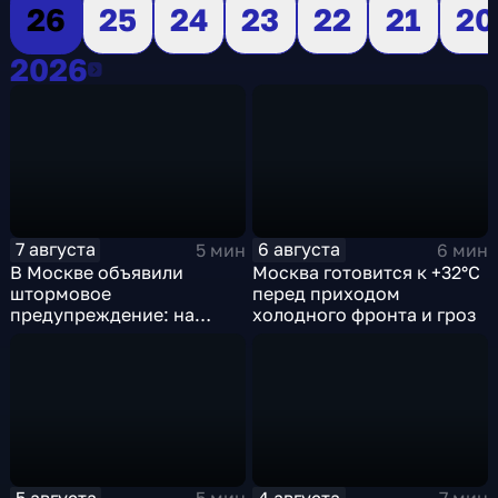
26
25
24
23
22
21
20
2026
2026
7 августа
6 августа
5 мин
6 мин
В Москве объявили
Москва готовится к +32°C
штормовое
перед приходом
предупреждение: на
холодного фронта и гроз
столицу надвигаются
грозы, ливни с градом и
шквалистый ветер
5 августа
4 августа