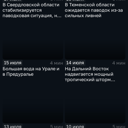
В Свердловской области
В Тюменской области
стабилизируется
ожидается паводок из-за
паводковая ситуация, но
сильных ливней
синоптики вновь
прогнозируют ливни
15 июля
14 июля
4 мин
4 мин
Большая вода на Урале и
На Дальний Восток
в Предуралье
надвигается мощный
тропический шторм
"Гави"
13 июля
10 июля
5 мин
5 мин