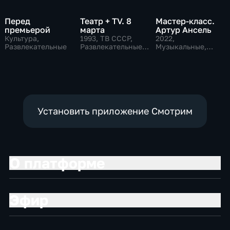
Перед
Театр + TV. 8
Мастер-класс.
премьерой
марта
Артур Ансель
Культура,
1993
, ТВ СССР,
2022
,
Развлекательные
Развлекательные,
Музыкальные,
общество
Образовательные,
развлекательные
Установить приложение Смотрим
О платформе
Эфир