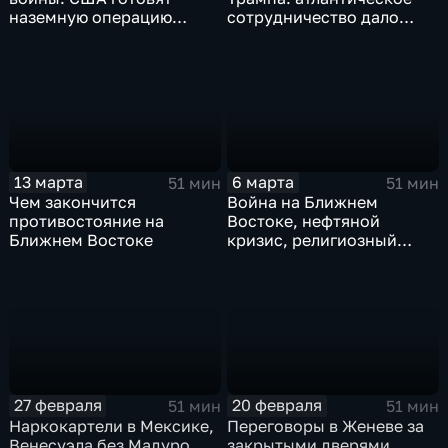
наземную операцию
сотрудничество дало
против Ирана?
трещину
13 марта
6 марта
51 мин
51 мин
Чем закончится
Война на Ближнем
противостояние на
Востоке, нефтяной
Ближнем Востоке
кризис, религиозный
фактор в конфликтах.
Эфир 06.03.2026
27 февраля
20 февраля
51 мин
51 мин
Наркокартели в Мексике,
Переговоры в Женеве за
Венесуэла без Мадуро,
закрытыми дверями,