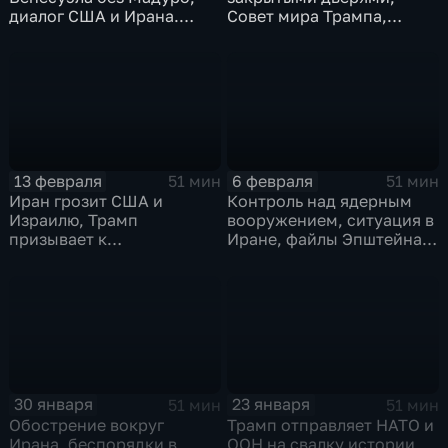
диалог США и Ирана.
Совет мира Трампа,
Эфир от 27.02.2026
амбиции США в
отношении Ирана растут.
Эфир от 20.02.2026
13 февраля
6 февраля
51 мин
51 мин
Иран грозит США и
Контроль над ядерным
Израилю, Трамп
вооружением, ситуация в
призывает к
Иране, файлы Эпштейна.
переговорам, итоги
Эфир от 06.02.2026
пятилетки в КНДР,
выборы в Японии. Эфир
от 13.02.2026
30 января
23 января
51 мин
51 мин
Обострение вокруг
Трамп отправляет НАТО и
Ирана, беспорядки в
ООН на свалку истории,