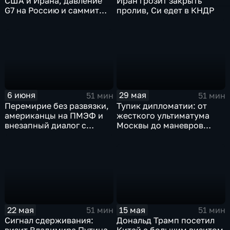
Иран грозит закрыть
США и Ирана, давление
пролив, Си едет в КНДР
G7 на Россию и саммит
Россия – АСЕАН в Казани
6 июня
29 мая
51 мин
51 мин
Перемирие без развязки,
Тупик дипломатии: от
американцы на ПМЭФ и
жесткого ультиматума
внезапный диалог с
Москвы до маневров
Россией
Трампа и Токио
15 мая
22 мая
51 мин
51 мин
Дональд Трамп посетил
Сигнал сдерживания: