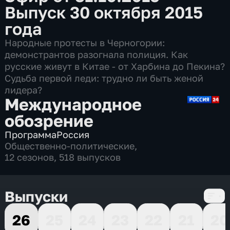
Выпуск 30 октября 2015
года
Народные протесты в Черногории:
демонстрантов разогнала полиция. Как
русские живут в Китае - от Харбина до Пекина?
Судьба первой леди: трудно ли быть женой
лидера?
Международное
обозрение
Программа
Россия
Общественно-политические
,
12 сезонов, 518 выпусков
Выпуски
26
25
24
23
22
21
20