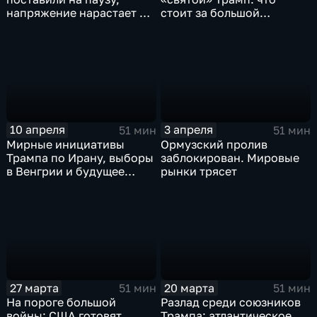
напряжение нарастает в
стоит за большой
Европе
перезагрузкой?
10 апреля
3 апреля
51 мин
51 мин
Мирные инициативы
Ормузский пролив
Трампа по Ирану, выборы
заблокирован. Мировые
в Венгрии и будущее
рынки трясет
европейского
финансирования
Украины. Эфир от
10.04.2026
27 марта
20 марта
51 мин
51 мин
На пороге большой
Разлад среди союзников
войны: США готовят
Трампа: атлантическое