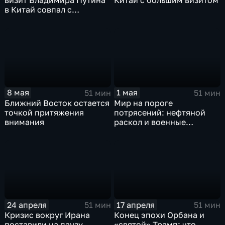
Китай с большим визитом
визит Владимира Путина
в Китай совпал с
ядерными учениями
8 мая
1 мая
51 мин
51 мин
Ближний Восток остается
Мир на пороге
точкой притяжения
потрясений: нефтяной
внимания
раскол и военные
маневры
24 апреля
17 апреля
51 мин
51 мин
Кризис вокруг Ирана
Конец эпохи Орбана и
поставили на паузу,
«святой» Трамп: что