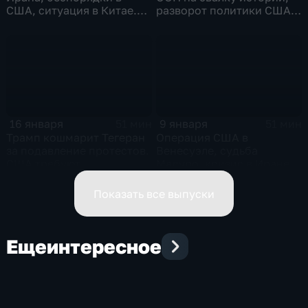
США, ситуация в Китае.
разворот политики США
Эфир от 30.01.2026
шокирует Европу. Эфир
от 23.01.2026
16 января
9 января
51 мин
51 мин
Трамп кошмарит Тегеран
Операция США в
за подавление протестов.
Венесуэле, судьба
США требуют
Мадуро, кризис в Иране.
Гренландию, ЕС в ответ
Эфир от 09.01.2026
высадил десант. Эфир от
Показать все выпуски
16.01.2026
Еще
интересное