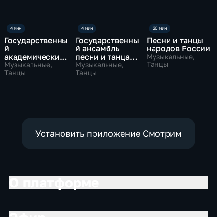
Государственны
Государственны
Песни и танцы
й
й ансамбль
народов России
академический
песни и танца
Музыкальные,
ансамбль
Республики
Танцы
Музыкальные,
Музыкальные,
народного танца
Танцы
Татарстан
Танцы
"Кабардинка"
"Нагайбакская
джигитовка"
Установить приложение Смотрим
О платформе