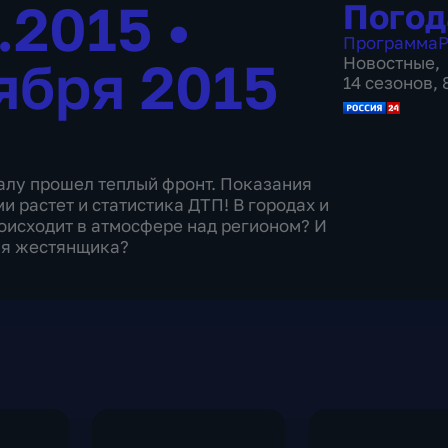
1.2015
•
Погод
Программа
Р
ября 2015
Новостные
,
14 сезонов,
ралу прошел теплый фронт. Показания
и растет и статистика ДТП! В городах и
роисходит в атмосфере над регионом? И
дня жестянщика?