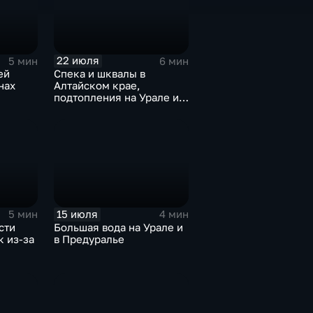
22 июля
5 мин
6 мин
ей
Спека и шквалы в
нах
Алтайском крае,
подтопления на Урале и
сентябрьская прохлада в
Петербурге
15 июля
5 мин
4 мин
сти
Большая вода на Урале и
 из-за
в Предуралье