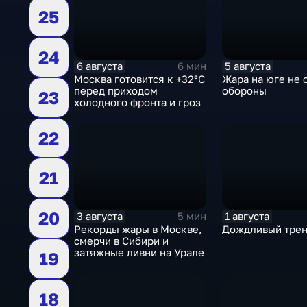
25
24
6 августа
5 августа
6 мин
Москва готовится к +32°C
Жара на юге не 
перед приходом
обороны
23
холодного фронта и гроз
22
21
20
3 августа
1 августа
5 мин
Рекорды жары в Москве,
Дождливый тре
смерчи в Сибири и
затяжные ливни на Урале
19
18