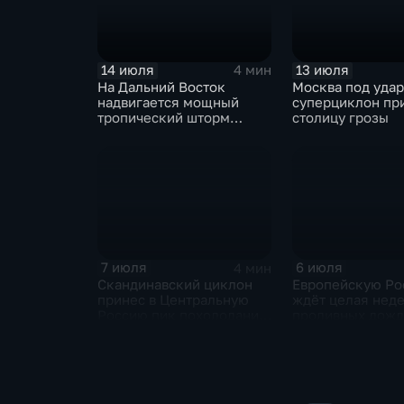
14 июля
13 июля
4 мин
На Дальний Восток
Москва под уда
надвигается мощный
суперциклон пр
тропический шторм
столицу грозы
"Гави"
7 июля
6 июля
4 мин
Скандинавский циклон
Европейскую Ро
принес в Центральную
ждёт целая нед
Россию пик похолодания
проливных дож
и ливни