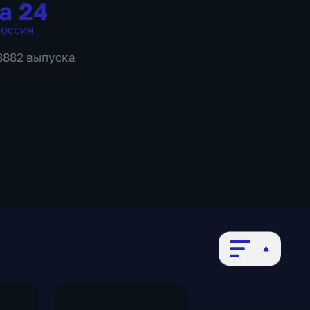
а 24
оссия
 8882 выпуска