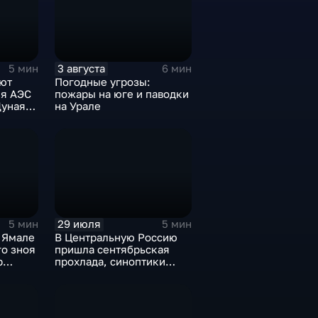
3 августа
5 мин
6 мин
ют
Погодные угрозы:
ия АЭС
пожары на юге и паводки
уная,
на Урале
ступает
29 июля
5 мин
5 мин
 Ямале
В Центральную Россию
го зноя
пришла сентябрьская
р
прохлада, синоптики
пления
прогнозируют затяжные
дожди