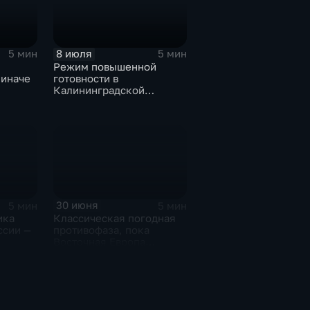
8 июля
5 мин
5 мин
Режим повышенной
 иначе
готовности в
Калининградской
области и угроза
экстремальных ливней в
Центральной России
30 июня
5 мин
5 мин
ика
Классическая погодная
ссии —
противофаза, пока
Восточная Европа
плавится от зноя, Урал
тонет