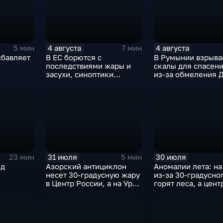
4 августа
4 августа
5 мин
7 мин
сбавляет
В ЕС борются с
В Румынии взрыва
последствиями жары и
скалы для спасен
засухи, синоптики
из-за обмеления Д
предупреждают об
пока к России под
усилении зноя в России
аномальная жара
31 июля
30 июля
23 мин
5 мин
нд
Азорский антициклон
Аномалии лета: на
несет 30-градусную жару
из-за 30-градусно
в Центр России, а на Урал
горят леса, а цент
— ливни
России ждет поте