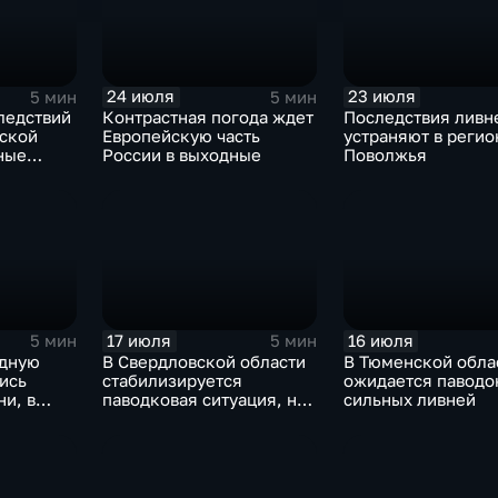
24 июля
23 июля
5 мин
5 мин
ледствий
Контрастная погода ждет
Последствия ливн
вской
Европейскую часть
устраняют в регио
ные
России в выходные
Поволжья
льной
17 июля
16 июля
5 мин
5 мин
адную
В Свердловской области
В Тюменской обла
ись
стабилизируется
ожидается паводок
и, в
паводковая ситуация, но
сильных ливней
сти
синоптики вновь
ся
прогнозируют ливни