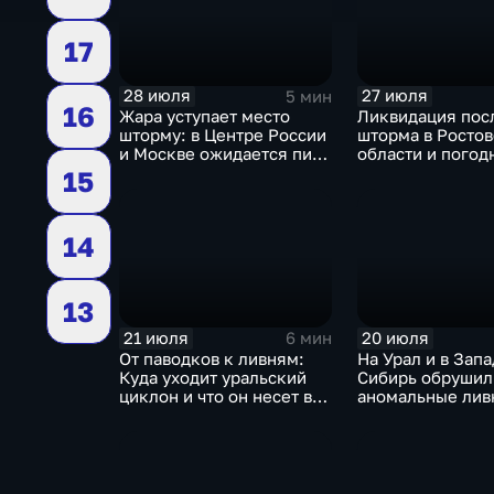
17
28 июля
27 июля
5 мин
16
Жара уступает место
Ликвидация пос
шторму: в Центре России
шторма в Росто
и Москве ожидается пик
области и погод
ненастья
качели в Центра
15
России
14
13
21 июля
20 июля
6 мин
От паводков к ливням:
На Урал и в Зап
Куда уходит уральский
Сибирь обрушил
циклон и что он несет в
аномальные ливн
Москву
европейской ча
России ожидает
потепление