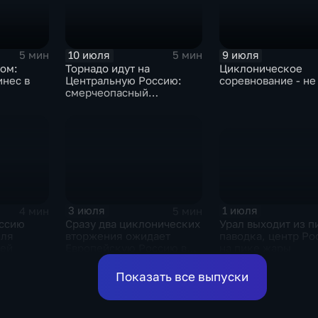
10 июля
9 июля
5 мин
5 мин
ром:
Торнадо идут на
Циклоническое
инес в
Центральную Россию:
соревнование - не
смерчеопасный
холодный фронт ударит
по Москве и Туле
1 июля
3 июля
4 мин
5 мин
Урал выходит из п
ссию
Сразу два циклонических
паводка, центр Ро
еля
вторжения ожидает
на пике жары
дей
Европейскую Россию в
оставшиеся дни недели
Показать все выпуски