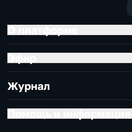
О платформе
Эфир
Журнал
Помощь и информация