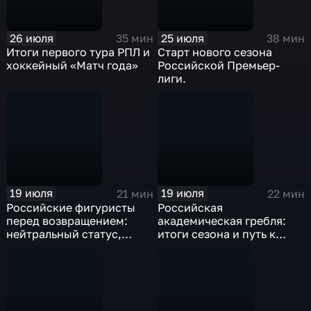
26 июля
25 июля
35 мин
38 мин
Итоги первого тура РПЛ и
Старт нового сезона
хоккейный «Матч года»
Российской Премьер-
лиги.
19 июля
19 июля
21 мин
22 мин
Российские фигуристы
Российская
перед возвращением:
академическая гребля:
нейтральный статус,
итоги сезона и путь к
квоты и борьба за
международным стартам
сборную