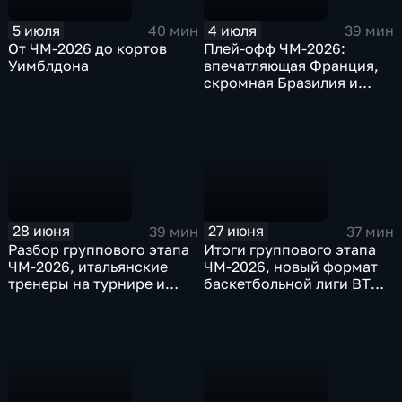
5 июля
4 июля
40 мин
39 мин
От ЧМ-2026 до кортов
Плей-офф ЧМ-2026:
Уимблдона
впечатляющая Франция,
скромная Бразилия и
удивительная Кабо-Верде
28 июня
27 июня
39 мин
37 мин
Разбор группового этапа
Итоги группового этапа
ЧМ-2026, итальянские
ЧМ-2026, новый формат
тренеры на турнире и
баскетбольной лиги ВТБ и
африканские сборные в
новый россиянин в НБА
плей-офф