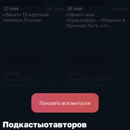
17 мая
16 мая
40 мин
41 мин
«Зенит» 11-кратный
«Зенит» или
чемпион России
«Краснодар», «Родина» в
Премьер Лиге, кто
возглавит ЦСКА
10 мая
3 мая
38 мин
40 мин
Голос Вадима
Триумф российской
Синявского, Мостовой о
борьбы в Европе
«Спартаке», теннис и
сенсация в UFC
Показать все выпуски
Подкасты
от
авторов