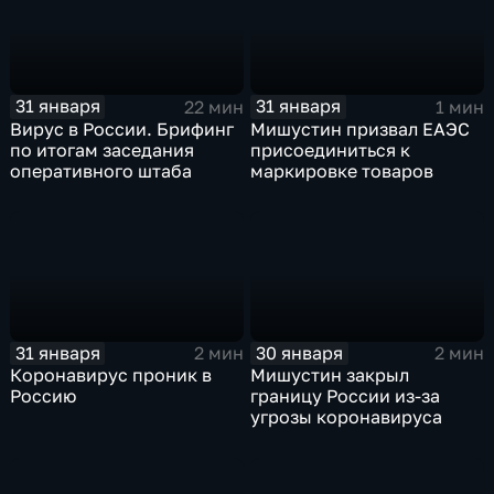
31 января
31 января
22 мин
1 мин
Вирус в России. Брифинг
Мишустин призвал ЕАЭС
по итогам заседания
присоединиться к
оперативного штаба
маркировке товаров
31 января
30 января
2 мин
2 мин
Коронавирус проник в
Мишустин закрыл
Россию
границу России из-за
угрозы коронавируса