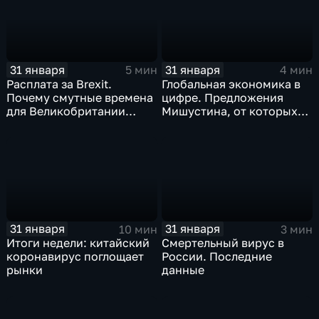
31 января
31 января
5 мин
4 мин
Расплата за Brexit.
Глобальная экономика в
Почему смутные времена
цифре. Предложения
для Великобритании
Мишустина, от которых
только начинаются
ЕАЭС не сможет
отказаться
31 января
31 января
10 мин
3 мин
Итоги недели: китайский
Смертельный вирус в
коронавирус поглощает
России. Последние
рынки
данные