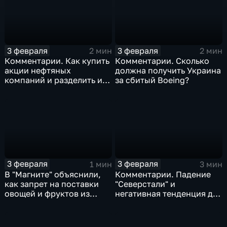
3 февраля
3 февраля
2 мин
2 мин
Комментарии. Как купить
Комментарии. Сколько
акции нефтяных
должна получить Украина
компаний и разделить их
за сбитый Boeing?
доход
3 февраля
3 февраля
1 мин
3 мин
В "Магните" объяснили,
Комментарии. Падение
как запрет на поставки
"Северстали" и
овощей и фруктов из
негативная тенденция для
Китая отразится на ценах
бизнеса Apple