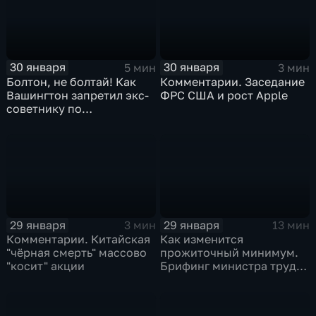
30 января
30 января
5 мин
3 мин
Болтон, не болтай! Как
Комментарии. Заседание
Вашингтон запретил экс-
ФРС США и рост Apple
советнику по
безопасности делиться
воспоминаниями
29 января
29 января
3 мин
13 мин
Комментарии. Китайская
Как изменится
"чёрная смерть" массово
прожиточный минимум.
"косит" акции
Брифинг министра труда
и соцзащиты Антона
Котякова