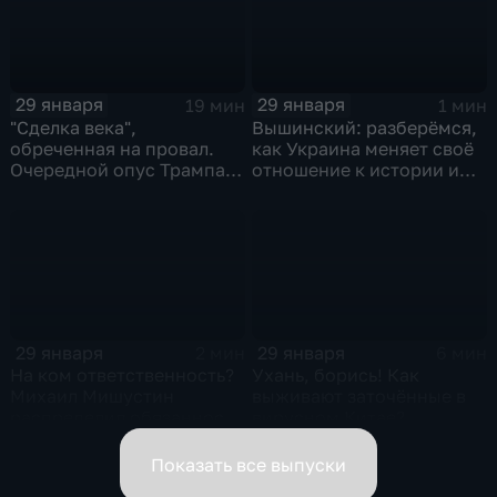
29 января
29 января
19 мин
1 мин
"Сделка века",
Вышинский: разберёмся,
обреченная на провал.
как Украина меняет своё
Очередной опус Трампа.
отношение к истории и
Жанр: политическая
почему
фантастика
29 января
29 января
2 мин
6 мин
На ком ответственность?
Ухань, борись! Как
Михаил Мишустин
выживают заточённые в
распределил обязанности
вирусном Китае?
вице-премьеров
Показать все выпуски