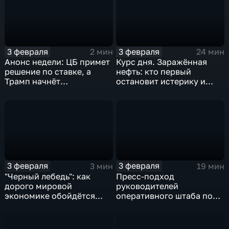
3 февраля
3 февраля
2 мин
24 мин
Анонс недели: ЦБ примет
Курс дня. Заражённая
решение по ставке, а
нефть: кто первый
Трамп начнёт
остановит истерику и
предвыборную гонку
почему ОПЕК лучше не
вмешиваться
3 февраля
3 февраля
3 мин
19 мин
"Черный лебедь": как
Пресс-подход
дорого мировой
руководителей
экономике обойдётся
оперативного штаба по
изоляция Поднебесной
борьбе с коронавирусом