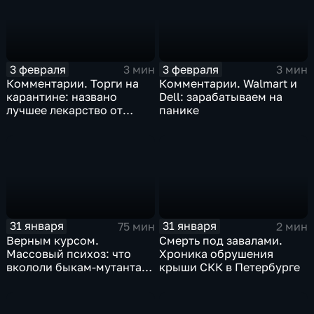
3 февраля
3 февраля
3 мин
3 мин
Комментарии. Торги на
Комментарии. Walmart и
карантине: названо
Dell: зарабатываем на
лучшее лекарство от
панике
коррекции
31 января
31 января
75 мин
2 мин
Верным курсом.
Смерть под завалами.
Массовый психоз: что
Хроника обрушения
вкололи быкам-мутантам,
крыши СКК в Петербурге
когда рухнет доллар и
почему месть Китая
станет страшнее вируса