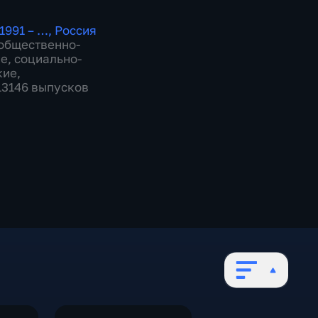
1991 – …
,
Россия
общественно-
ие
,
социально-
кие
,
 13146 выпусков