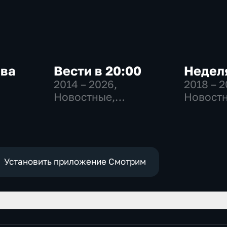
ква
Вести в 20:00
Неделя
2014 – 2026
,
2018 – 
Новостные,
Новостн
-
Общественно-
Общест
,
политические
общест
политич
е
Установить приложение Смотрим