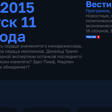
.2015
Вести
Программа
,
ск 11
Новостные
,
политическ
экономичес
года
16 сезонов,
сь сердце знаменитого кинорежиссера,
ла сердца миллионов. Дональд Трамп
орной экспертизы останков последнего
енном комитете? Эдит Пиаф, Марлен
их объединяет?