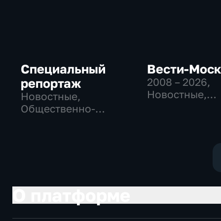
Специальный
Вести-Мос
репортаж
2008 – 2026
,
Новостные,
Новостные,
Общественно
Общественно-
политические
политические,
социально-
социально-
экономически
экономические
О платформе