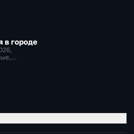
 в городе
2026
,
ые,
во,
венно-
еские