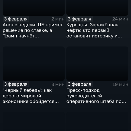
3 февраля
3 февраля
2 мин
24 мин
Анонс недели: ЦБ примет
Курс дня. Заражённая
решение по ставке, а
нефть: кто первый
Трамп начнёт
остановит истерику и
предвыборную гонку
почему ОПЕК лучше не
вмешиваться
3 февраля
3 февраля
3 мин
19 мин
"Черный лебедь": как
Пресс-подход
дорого мировой
руководителей
экономике обойдётся
оперативного штаба по
изоляция Поднебесной
борьбе с коронавирусом