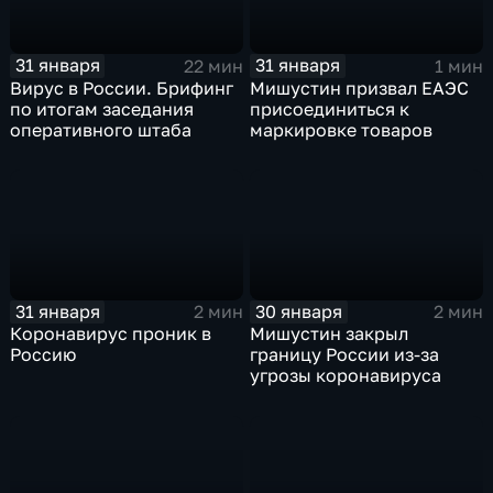
31 января
31 января
22 мин
1 мин
Вирус в России. Брифинг
Мишустин призвал ЕАЭС
по итогам заседания
присоединиться к
оперативного штаба
маркировке товаров
31 января
30 января
2 мин
2 мин
Коронавирус проник в
Мишустин закрыл
Россию
границу России из-за
угрозы коронавируса