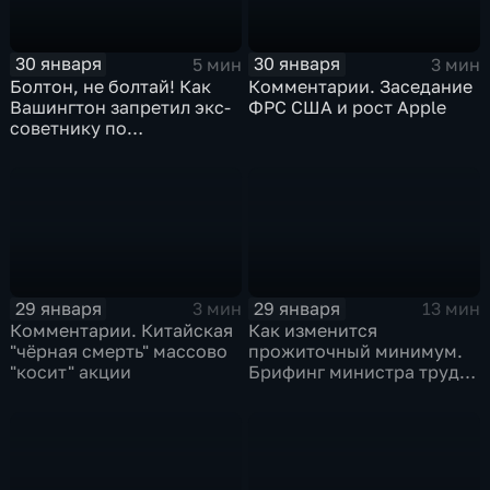
30 января
30 января
5 мин
3 мин
Болтон, не болтай! Как
Комментарии. Заседание
Вашингтон запретил экс-
ФРС США и рост Apple
советнику по
безопасности делиться
воспоминаниями
29 января
29 января
3 мин
13 мин
Комментарии. Китайская
Как изменится
"чёрная смерть" массово
прожиточный минимум.
"косит" акции
Брифинг министра труда
и соцзащиты Антона
Котякова