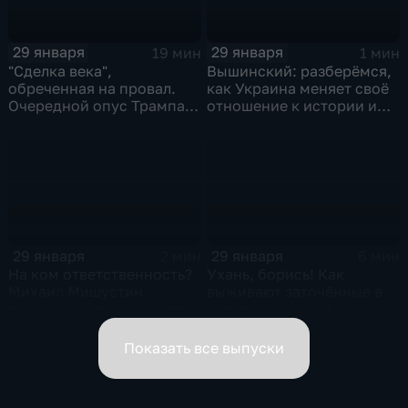
29 января
29 января
19 мин
1 мин
"Сделка века",
Вышинский: разберёмся,
обреченная на провал.
как Украина меняет своё
Очередной опус Трампа.
отношение к истории и
Жанр: политическая
почему
фантастика
29 января
29 января
2 мин
6 мин
На ком ответственность?
Ухань, борись! Как
Михаил Мишустин
выживают заточённые в
распределил обязанности
вирусном Китае?
вице-премьеров
Показать все выпуски