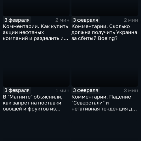
3 февраля
3 февраля
2 мин
2 мин
Комментарии. Как купить
Комментарии. Сколько
акции нефтяных
должна получить Украина
компаний и разделить их
за сбитый Boeing?
доход
3 февраля
3 февраля
1 мин
3 мин
В "Магните" объяснили,
Комментарии. Падение
как запрет на поставки
"Северстали" и
овощей и фруктов из
негативная тенденция для
Китая отразится на ценах
бизнеса Apple