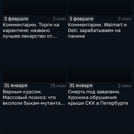
3 февраля
3 февраля
3 мин
3 мин
Комментарии. Торги на
Комментарии. Walmart и
карантине: названо
Dell: зарабатываем на
лучшее лекарство от
панике
коррекции
31 января
31 января
75 мин
2 мин
Верным курсом.
Смерть под завалами.
Массовый психоз: что
Хроника обрушения
вкололи быкам-мутантам,
крыши СКК в Петербурге
когда рухнет доллар и
почему месть Китая
станет страшнее вируса