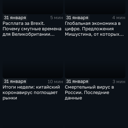
31 января
31 января
5 мин
4 мин
Расплата за Brexit.
Глобальная экономика в
Почему смутные времена
цифре. Предложения
для Великобритании
Мишустина, от которых
только начинаются
ЕАЭС не сможет
отказаться
31 января
31 января
10 мин
3 мин
Итоги недели: китайский
Смертельный вирус в
коронавирус поглощает
России. Последние
рынки
данные