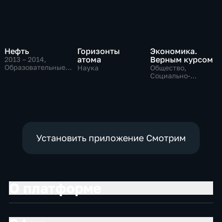
Нефть
Горизонты
Экономика.
атома
Верным курсом
2013 – 2014
,
Образовательные,
Наука
Общество,
Общество,
Социально-
социально-
экономические
экономические
Установить приложение Смотрим
О платформе