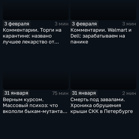
3 февраля
3 февраля
3 мин
3 мин
Комментарии. Торги на
Комментарии. Walmart и
карантине: названо
Dell: зарабатываем на
лучшее лекарство от
панике
коррекции
31 января
31 января
75 мин
2 мин
Верным курсом.
Смерть под завалами.
Массовый психоз: что
Хроника обрушения
вкололи быкам-мутантам,
крыши СКК в Петербурге
когда рухнет доллар и
почему месть Китая
станет страшнее вируса