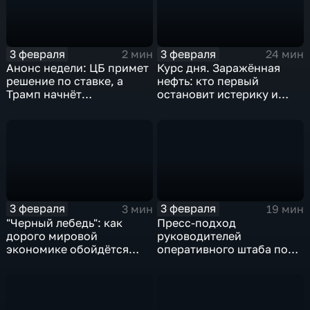
3 февраля
3 февраля
2 мин
24 мин
Анонс недели: ЦБ примет
Курс дня. Заражённая
решение по ставке, а
нефть: кто первый
Трамп начнёт
остановит истерику и
предвыборную гонку
почему ОПЕК лучше не
вмешиваться
3 февраля
3 февраля
3 мин
19 мин
"Черный лебедь": как
Пресс-подход
дорого мировой
руководителей
экономике обойдётся
оперативного штаба по
изоляция Поднебесной
борьбе с коронавирусом