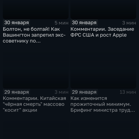
30 января
30 января
5 мин
3 мин
Болтон, не болтай! Как
Комментарии. Заседание
Вашингтон запретил экс-
ФРС США и рост Apple
советнику по
безопасности делиться
воспоминаниями
29 января
29 января
3 мин
13 мин
Комментарии. Китайская
Как изменится
"чёрная смерть" массово
прожиточный минимум.
"косит" акции
Брифинг министра труда
и соцзащиты Антона
Котякова