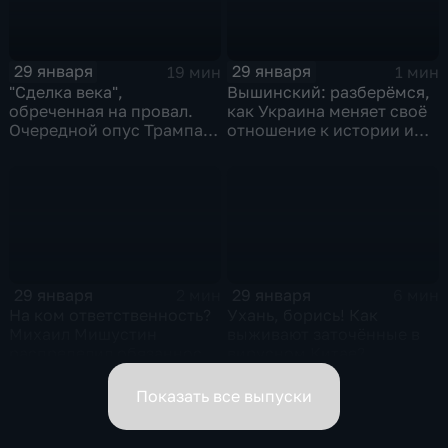
29 января
29 января
19 мин
1 мин
"Сделка века",
Вышинский: разберёмся,
обреченная на провал.
как Украина меняет своё
Очередной опус Трампа.
отношение к истории и
Жанр: политическая
почему
фантастика
29 января
29 января
2 мин
6 мин
На ком ответственность?
Ухань, борись! Как
Михаил Мишустин
выживают заточённые в
распределил обязанности
вирусном Китае?
вице-премьеров
Показать все выпуски