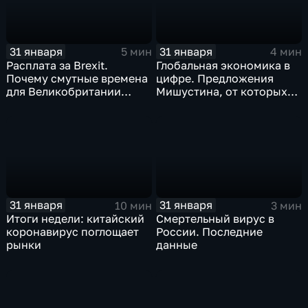
31 января
31 января
5 мин
4 мин
Расплата за Brexit.
Глобальная экономика в
Почему смутные времена
цифре. Предложения
для Великобритании
Мишустина, от которых
только начинаются
ЕАЭС не сможет
отказаться
31 января
31 января
10 мин
3 мин
Итоги недели: китайский
Смертельный вирус в
коронавирус поглощает
России. Последние
рынки
данные