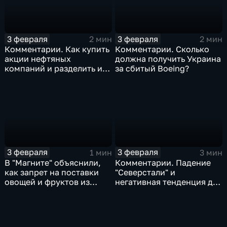
3 февраля
3 февраля
2 мин
2 мин
Комментарии. Как купить
Комментарии. Сколько
акции нефтяных
должна получить Украина
компаний и разделить их
за сбитый Boeing?
доход
3 февраля
3 февраля
1 мин
3 мин
В "Магните" объяснили,
Комментарии. Падение
как запрет на поставки
"Северстали" и
овощей и фруктов из
негативная тенденция для
Китая отразится на ценах
бизнеса Apple