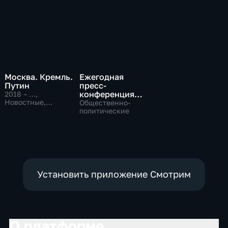
Москва. Кремль.
Ежегодная
Путин
пресс-
конференция
2018 – …
,
Новостные,
Президента
Общественно-
Общественно-
Российской
политические
политические
Федерации
Владимира
Путина
Установить приложение Смотрим
О платформе