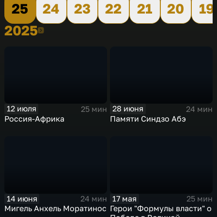
25
24
23
22
21
20
19
2025
2025
12 июля
28 июня
25 мин
24 мин
Россия-Африка
Памяти Синдзо Абэ
14 июня
17 мая
24 мин
25 мин
Мигель Анхель Моратинос
Герои "Формулы власти" о