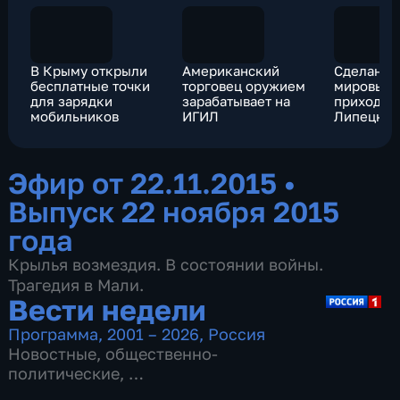
В Крыму открыли
Американский
Сделано в
бесплатные точки
торговец оружием
мировые 
для зарядки
зарабатывает на
приходят 
мобильников
ИГИЛ
Липецкую
Эфир от 22.11.2015
•
Выпуск 22 ноября 2015
года
Крылья возмездия. В состоянии войны.
Трагедия в Мали.
Вести недели
Программа
,
2001 – 2026
,
Россия
Новостные
,
общественно-
политические
,
16 сезонов, 719 выпусков