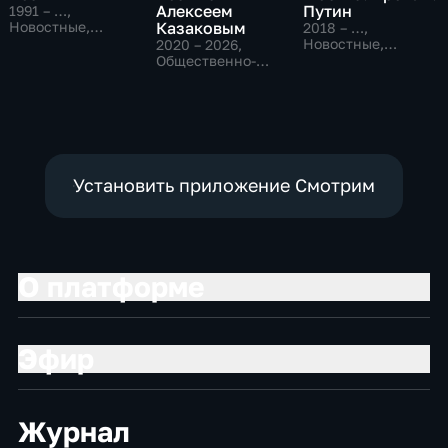
Алексеем
Путин
1991 – …
,
Новостные,
Казаковым
2018 – …
,
Общественно-
Новостные,
2020 – 2026
,
политические,
Общественно-
Общественно-
социально-
политические
политические,
экономические
Новостные
Установить приложение Смотрим
О платформе
Эфир
Журнал