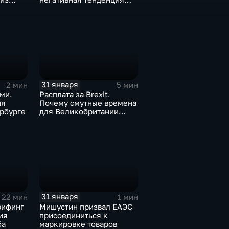
а ценах
для бизнеса Apple
31 января
2 мин
5 мин
ми.
Расплата за Brexit.
ия
Почему смутные времена
рбурге
для Великобритании
только начинаются
31 января
22 мин
1 мин
рифинг
Мишустин призвал ЕАЭС
ия
присоединиться к
ба
маркировке товаров