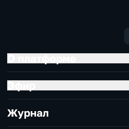
Котякова
фантастика
О платформе
Эфир
Журнал