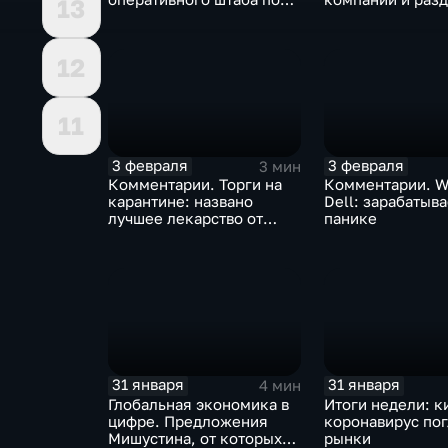
13
борьбе с коронавирусом
доход
12
11
3 февраля
3 февраля
3 мин
Комментарии. Торги на
Комментарии. W
карантине: названо
Dell: зарабатыв
лучшее лекарство от
панике
коррекции
31 января
31 января
4 мин
Глобальная экономика в
Итоги недели: к
цифре. Предложения
коронавирус по
Мишустина, от которых
рынки