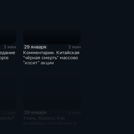
29 января
3 мин
3 мин
едание
Комментарии. Китайская
pple
"чёрная смерть" массово
"косит" акции
29 января
2 мин
6 мин
ность?
Ухань, борись! Как
выживают заточённые в
вирусном Китае?