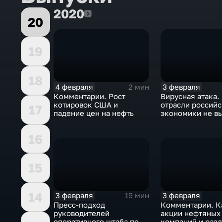
2020
2020
20
19
18
4 февраля
3 февраля
2 мин
Комментарии. Рост
Вирусная атака.
котировок США и
отрасли россий
17
падение цен на нефть
экономики не в
удар
16
15
14
3 февраля
3 февраля
19 мин
Пресс-подход
Комментарии. К
руководителей
акции нефтяных
оперативного штаба по
компаний и разд