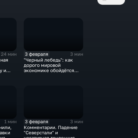
3 февраля
24 мин
3 мин
нная
"Черный лебедь": как
дорого мировой
у и
экономике обойдётся
е не
изоляция Поднебесной
3 февраля
1 мин
3 мин
нили,
Комментарии. Падение
тавки
"Северстали" и
 из
негативная тенденция