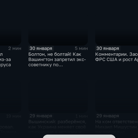
30 января
30 января
2 мин
5 мин
ыл
Болтон, не болтай! Как
Комментарии. Зас
из-за
Вашингтон запретил экс-
ФРС США и рост A
ируса
советнику по
безопасности делиться
воспоминаниями
29 января
29 января
19 мин
1 мин
Вышинский: разберёмся,
На ком ответствен
ровал.
как Украина меняет своё
Михаил Мишустин
 Трампа.
отношение к истории и
распределил
ская
почему
обязанности вице-