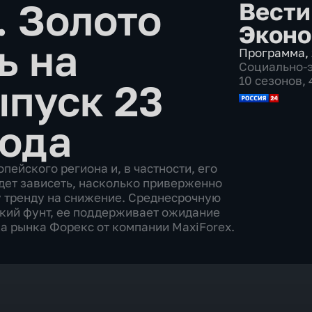
 Золото
Вести
Эконо
ь на
Программа
,
Социально-
10 сезонов,
пуск 23
года
пейского региона и, в частности, его
удет зависеть, насколько приверженно
у тренду на снижение. Среднесрочную
кий фунт, ее поддерживает ожидание
а рынка Форекс от компании MaxiForex.