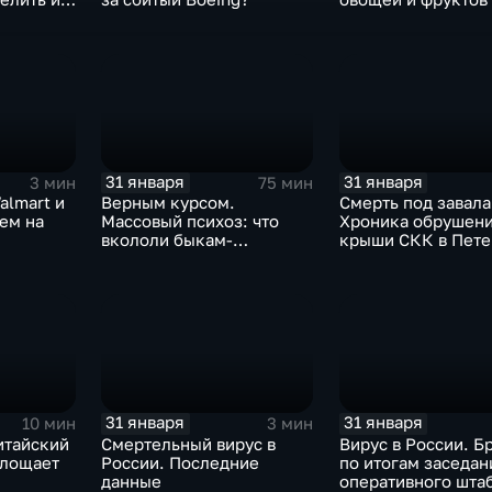
Китая отразится н
31 января
31 января
3 мин
75 мин
almart и
Верным курсом.
Смерть под завала
аем на
Массовый психоз: что
Хроника обрушен
вкололи быкам-
крыши СКК в Пете
мутантам, когда рухнет
доллар и почему месть
Китая станет страшнее
вируса
31 января
31 января
10 мин
3 мин
итайский
Смертельный вирус в
Вирус в России. Б
глощает
России. Последние
по итогам заседан
данные
оперативного шта