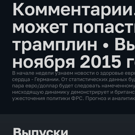
Комментарии.
может попаст
трамплин
•
Вы
ноября 2015 
В начале недели узнаем новости о здоровье евро
сердца - Германии. От статистических данных б
пара евро/доллар будет следовать намеченном
нисходящую динамику демонстрирует и британс
ужесточения политики ФРС. Прогноз и аналитик
Выпуски