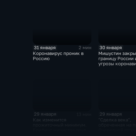
ЕАЭС не сможет
отказаться
31 января
30 января
2 мин
Коронавирус проник в
Мишустин закр
Россию
границу России 
угрозы коронав
29 января
29 января
13 мин
Как изменится
"Сделка века",
прожиточный минимум.
обреченная на п
Брифинг министра труда
Очередной опус
и соцзащиты Антона
Жанр: политиче