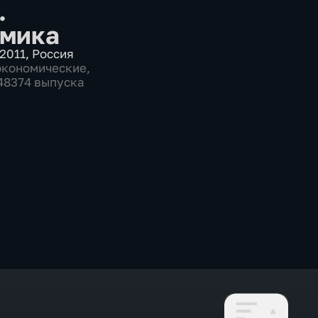
.
мика
2011
,
Россия
экономические
,
 48374 выпуска