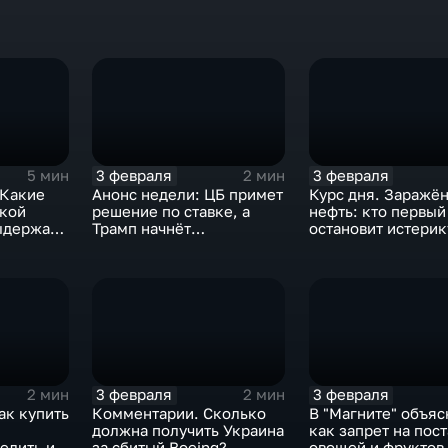
3 февраля
3 февраля
5 мин
2 мин
 Какие
Анонс недели: ЦБ примет
Курс дня. Заражё
ской
решение по ставке, а
нефть: кто первый
ыдержат
Трамп начнёт
остановит истерик
предвыборную гонку
почему ОПЕК лучш
вмешиваться
3 февраля
3 февраля
2 мин
2 мин
ак купить
Комментарии. Сколько
В "Магните" объяс
должна получить Украина
как запрет на пос
елить их
за сбитый Boeing?
овощей и фруктов