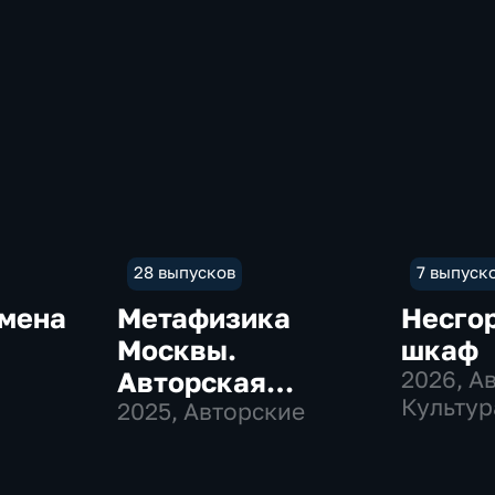
28 выпусков
7 выпуск
имена
Метафизика
Несго
Москвы.
шкаф
Авторская
2026
, А
Культур
программа
2025
, Авторские
Рустама
ультура
Рахматуллина