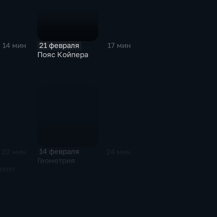
21 февраля
14 мин
17 мин
Пояс Койпера
14 февраля
32 мин
24 мин
Геометрия
зяло