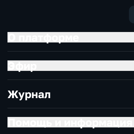
О платформе
Эфир
Журнал
Помощь и информация