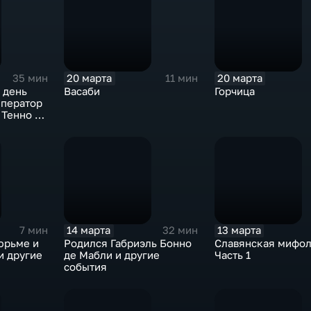
20 марта
20 марта
35 мин
11 мин
 день
Васаби
Горчица
мператор
 Тенно и
14 марта
13 марта
7 мин
32 мин
юрьме и
Родился Габриэль Бонно
Славянская мифол
 и другие
де Мабли и другие
Часть 1
события