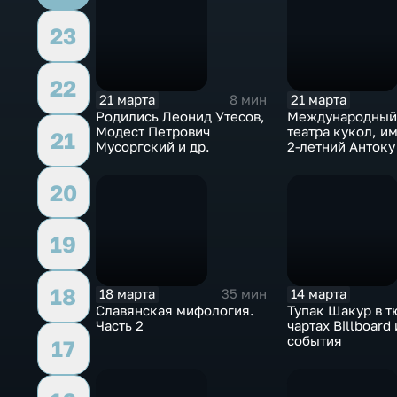
23
22
21 марта
21 марта
8 мин
Родились Леонид Утесов,
Международный
Модест Петрович
театра кукол, и
21
Мусоргский и др.
2-летний Антоку
др.
20
19
18
18 марта
14 марта
35 мин
Славянская мифология.
Тупак Шакур в т
Часть 2
чартах Billboard
события
17