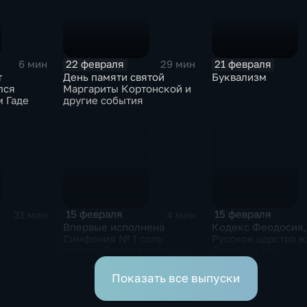
22 февраля
21 февраля
6 мин
29 мин
т
День памяти святой
Буквализм
лся
Маргариты Кортонской и
м Гаде
другие события
15 февраля
15 февраля
31 мин
4 мин
Впервые исполнена
Кодекс Феодосия,
Симфония № 1 соль
Русское царство в
минор «Зимние грёзы» П.
Полоцк и др.
Чайковского и др.
Показать все выпуски