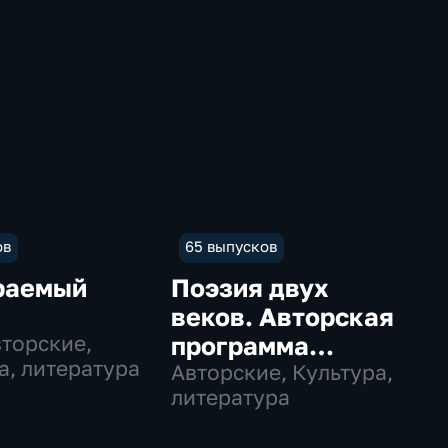
ов
65 выпусков
раемый
Поэзия двух
веков. Авторская
вторские,
программа
а, литература
Авангарда
Авторские, Культура,
литература
Леонтьева