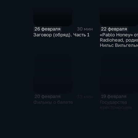
26 февраля
22 февраля
30 мин
Заговор (обряд). Часть 1
«Pablo Honey» о
Radiohead, роди
Нильс Вильгель
20 февраля
19 февраля
33 мин
Фильмы о балете
Государства
крестоносцев