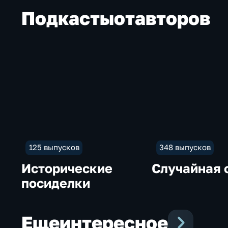
Подкасты
от
авторов
125 выпусков
348 выпусков
Исторические
Случайная 
посиделки
Еще
интересное