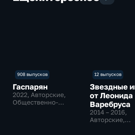
908 выпусков
12 выпусков
Гаспарян
Звездные 
2022
, Авторские,
от Леонида
Общественно-
Варебруса
политические
2014 – 2016
,
Авторские,
Биографии, к