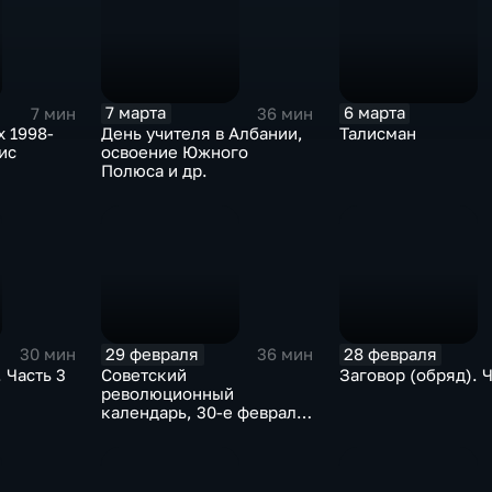
7 марта
6 марта
7 мин
36 мин
х 1998-
День учителя в Албании,
Талисман
ис
освоение Южного
Полюса и др.
29 февраля
28 февраля
30 мин
36 мин
 Часть 3
Советский
Заговор (обряд). Ч
революционный
календарь, 30-е февраля
с Швеции и др.