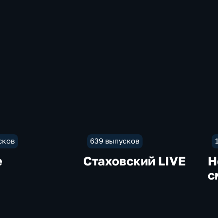
сков
639 выпусков
е
Стаховский LIVE
Н
с