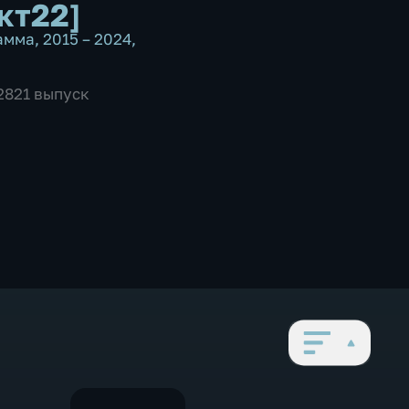
кт22]
амма
,
2015 – 2024
,
 2821 выпуск