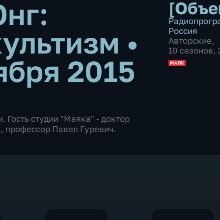
Юнг:
[Объе
Радиопрогр
культизм
•
Россия
Авторские
,
10 сезонов,
ября 2015
. Гость студии "Маяка" - доктор
, профессор Павел Гуревич.