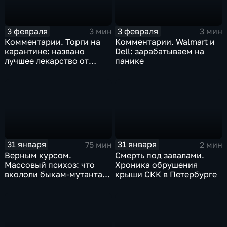
3 февраля
3 февраля
3 мин
3 мин
Комментарии. Торги на
Комментарии. Walmart и
карантине: названо
Dell: зарабатываем на
лучшее лекарство от
панике
коррекции
31 января
31 января
75 мин
2 мин
Верным курсом.
Смерть под завалами.
Массовый психоз: что
Хроника обрушения
вкололи быкам-мутантам,
крыши СКК в Петербурге
когда рухнет доллар и
почему месть Китая
станет страшнее вируса