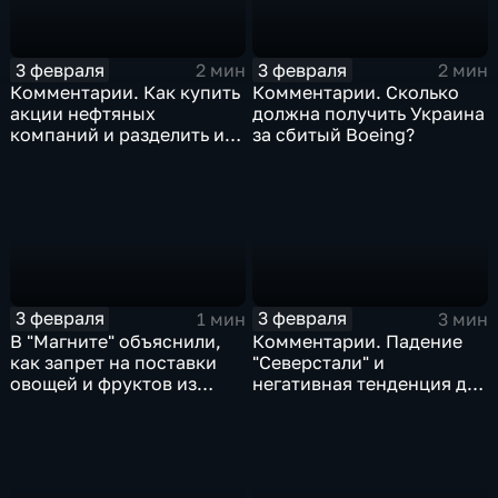
3 февраля
3 февраля
2 мин
2 мин
Комментарии. Как купить
Комментарии. Сколько
акции нефтяных
должна получить Украина
компаний и разделить их
за сбитый Boeing?
доход
3 февраля
3 февраля
1 мин
3 мин
В "Магните" объяснили,
Комментарии. Падение
как запрет на поставки
"Северстали" и
овощей и фруктов из
негативная тенденция для
Китая отразится на ценах
бизнеса Apple