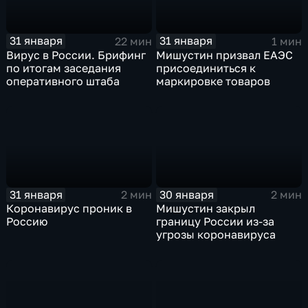
31 января
31 января
22 мин
1 мин
Вирус в России. Брифинг
Мишустин призвал ЕАЭС
по итогам заседания
присоединиться к
оперативного штаба
маркировке товаров
31 января
30 января
2 мин
2 мин
Коронавирус проник в
Мишустин закрыл
Россию
границу России из-за
угрозы коронавируса