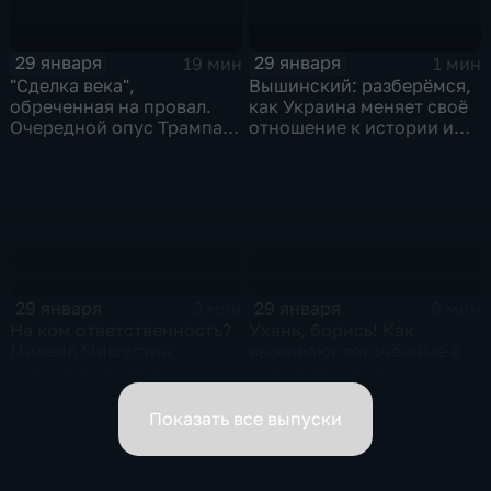
29 января
29 января
19 мин
1 мин
"Сделка века",
Вышинский: разберёмся,
обреченная на провал.
как Украина меняет своё
Очередной опус Трампа.
отношение к истории и
Жанр: политическая
почему
фантастика
29 января
29 января
2 мин
6 мин
На ком ответственность?
Ухань, борись! Как
Михаил Мишустин
выживают заточённые в
распределил обязанности
вирусном Китае?
вице-премьеров
Показать все выпуски