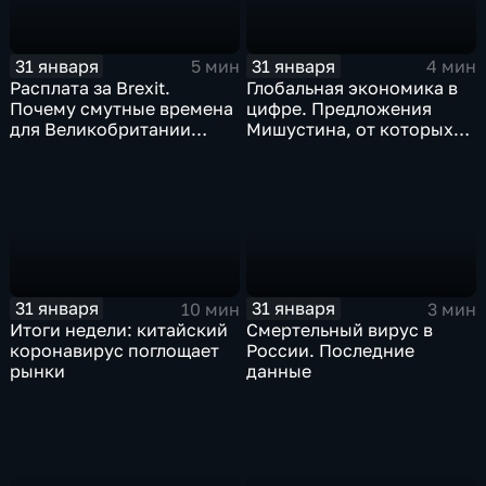
31 января
31 января
5 мин
4 мин
Расплата за Brexit.
Глобальная экономика в
Почему смутные времена
цифре. Предложения
для Великобритании
Мишустина, от которых
только начинаются
ЕАЭС не сможет
отказаться
31 января
31 января
10 мин
3 мин
Итоги недели: китайский
Смертельный вирус в
коронавирус поглощает
России. Последние
рынки
данные