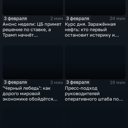
3 февраля
3 февраля
2 мин
24 мин
Анонс недели: ЦБ примет
Курс дня. Заражённая
решение по ставке, а
нефть: кто первый
Трамп начнёт
остановит истерику и
предвыборную гонку
почему ОПЕК лучше не
вмешиваться
3 февраля
3 февраля
3 мин
19 мин
"Черный лебедь": как
Пресс-подход
дорого мировой
руководителей
экономике обойдётся
оперативного штаба по
изоляция Поднебесной
борьбе с коронавирусом