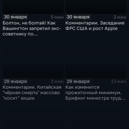
30 января
30 января
5 мин
3 мин
Болтон, не болтай! Как
Комментарии. Заседание
Вашингтон запретил экс-
ФРС США и рост Apple
советнику по
безопасности делиться
воспоминаниями
29 января
29 января
3 мин
13 мин
Комментарии. Китайская
Как изменится
"чёрная смерть" массово
прожиточный минимум.
"косит" акции
Брифинг министра труда
и соцзащиты Антона
Котякова