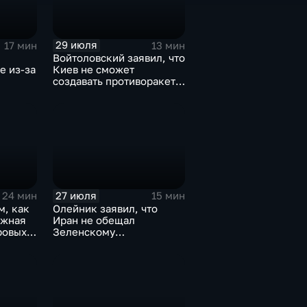
29 июля
17 мин
13 мин
Войтоловский заявил, что
е из-за
Киев не сможет
создавать противоракеты
несколько лет
27 июля
24 мин
15 мин
м, как
Олейник заявил, что
ижная
Иран не обещал
ровых
Зеленскому
безопасность