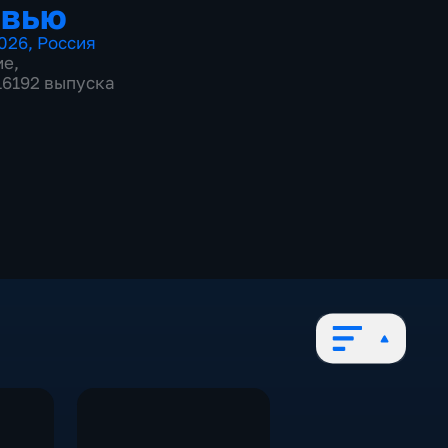
рвью
026
,
Россия
ие
,
 16192 выпуска