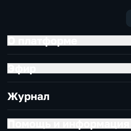
О платформе
Эфир
Журнал
Помощь и информация