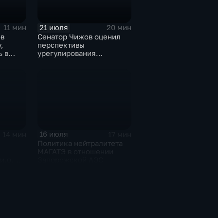
21 июля
11 мин
20 мин
в
Сенатор Чижов оценил
,
перспективы
ь в
урегулирования
у США
конфликтов на Ближнем
Востоке и диалог с
Европой
16 июля
14 мин
17 мин
Политика нейтралитета
МАГАТЭ в отношении
и.о.
Запорожской АЭС