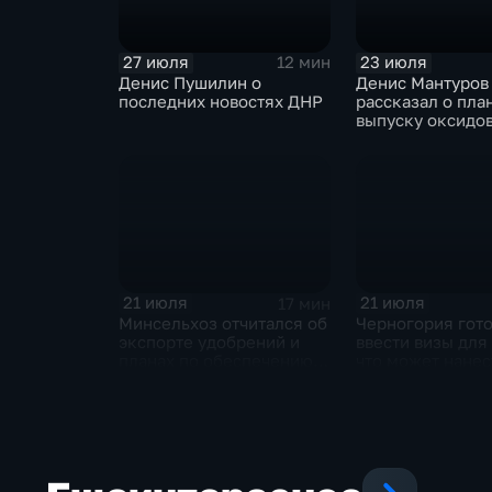
27 июля
23 июля
12 мин
Денис Пушилин о
Денис Мантуров
последних новостях ДНР
рассказал о пла
выпуску оксидо
металлов на
Соликамском м
заводе к 2028 г
21 июля
21 июля
17 мин
Минсельхоз отчитался об
Черногория гот
экспорте удобрений и
ввести визы для
планах по обеспечению
что может нанес
аграриев топливом
по экономике с