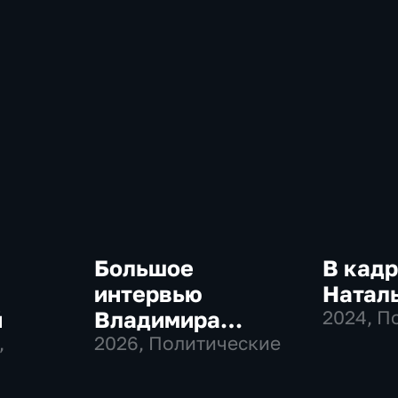
Большое
В кадр
интервью
Натал
й
Владимира
2024
, П
,
Соловьева
2026
, Политические
Роджеру Кеппелю