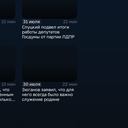
31 июля
21 мин
21 мин
Слуцкий подвел итоги
работы депутатов
Госдумы от партии ЛДПР
30 июля
13 мин
22 мин
, что
Зюганов заявил, что для
оенным
него всегда было важно
олько
служение родине