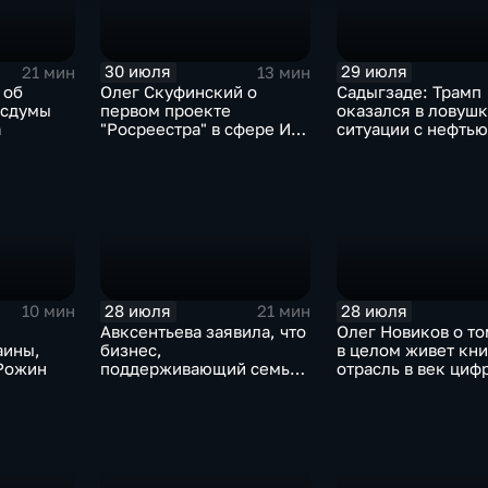
30 июля
29 июля
21 мин
13 мин
 об
Олег Скуфинский о
Садыгзаде: Трамп
осдумы
первом проекте
оказался в ловушк
а
"Росреестра" в сфере ИИ
ситуации с нефтью
электронном помощнике
"Ева"
28 июля
28 июля
10 мин
21 мин
Авксентьева заявила, что
Олег Новиков о то
аины,
бизнес,
в целом живет кн
 Рожин
поддерживающий семьи,
отрасль в век циф
должен получать
технологий
преференции