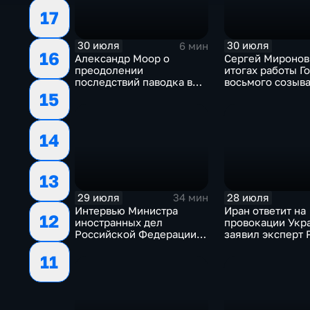
17
30 июля
30 июля
6 мин
16
Александр Моор о
Сергей Миронов
преодолении
итогах работы Г
последствий паводка в
восьмого созыв
Тюменской области
15
14
13
29 июля
28 июля
34 мин
Интервью Министра
Иран ответит на
12
иностранных дел
провокации Укр
Российской Федерации,
заявил эксперт
лидера предвыборного
11
списка партии «Единая
Россия» С.В.Лаврова
генеральному директору
агентства ТАСС
А.О.Кондрашову