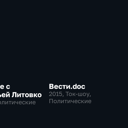
е с
Вести.doc
ьей Литовко
2015
, Ток-шоу,
Политические
олитические