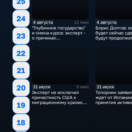
25
24
4 августа
4 августа
13 мин
"Глубинное государство"
Борис Долгов: е
и смена курса: эксперт -
будет сейчас сде
23
о причинах
будут продолжа
антироссийской
обмены ударами
риторики оппозиции
масштабного
22
наступления все
будет
21
20
31 июля
31 июля
9 мин
Эксперт не исключил
Топорнин заявил
причастность США к
ждет от Испании
миграционному кризису в
принятия актив
19
Испании
против мигранто
18