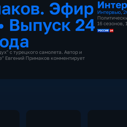
аков. Эфир
Инте
Интервью
,
2
•
Выпуск 24
Политическ
16 сезонов,
года
ух" с турецкого самолета. Автор и
" Евгений Примаков комментирует