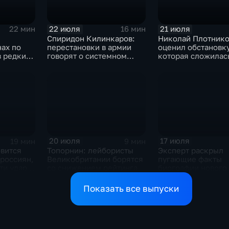
22 июля
21 июля
22 мин
16 мин
Спиридон Килинкаров:
Николай Плотнико
нах по
перестановки в армии
оценил обстановку
в редких
говорят о системном
которая сложилас
политическом кризисе на
отношениях межд
агниевом
Украине
и Ираном
оду
20 июля
17 июля
19 мин
9 мин
овится
Топорнин: лейбористы
Эксперт раскрыл
 россиян,
Великобритании борятся
пугающие факты
ти удар
со снижением рейтинга
биографии нового 
траны
главы СБУ
Показать все выпуски