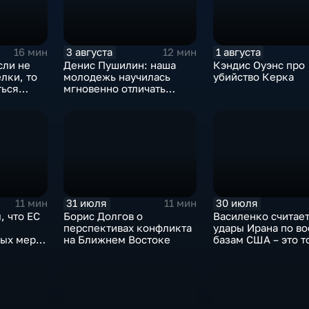
3 августа
1 августа
16 мин
12 мин
сли не
Денис Пушилин: наша
Кэндис Оуэнс про
лки, то
молодежь научилась
убийство Керка
ться
мгновенно отличать
, однако,
правду от лжи
-таки не
31 июля
30 июля
11 мин
11 мин
, что ЕС
Борис Долгов о
Василенко считает
перспективах конфликта
удары Ирана по в
ных мер
на Ближнем Востоке
базам США – это т
в
начало