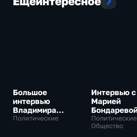
Еще
интересное
Большое
Интервью с
интервью
Марией
Владимира
Бондарево
Путина Сергею
Политические
Политические
Общество
Брилеву