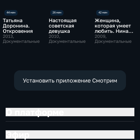
Татьяна
Настоящая
Женщина,
Доронина.
советская
которая умеет
Откровения
девушка
любить. Нина
Дорошина
2013
,
2010
,
2009
,
Документальные
Документальные
Документальные
Установить приложение Смотрим
О платформе
Эфир